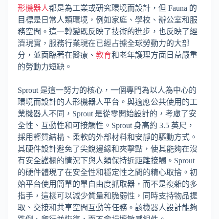
形機器人
都是為工業或研究環境而設計，但 Fauna 的
目標是日常人類環境，例如家庭、學校、辦公室和服
務空間。這一轉變既反映了技術的進步，也反映了經
濟現實，服務行業現在已經占據全球勞動力的大部
分，並面臨著在醫療、
教育
和老年護理方面日益嚴重
的勞動力短缺。
Sprout 是這一努力的核心，一個專門為以人為中心的
環境而設計的人形機器人平台。與適應公共使用的工
業機器人不同，Sprout 是從零開始設計的，考慮了安
全性、互動性和可接觸性。Sprout 身高約 3.5 英尺，
採用輕質結構、柔軟的外部材料和安靜的驅動方式。
其硬件設計避免了尖銳邊緣和夾擊點，使其能夠在沒
有安全護欄的情況下與人類保持近距離接觸。Sprout
的硬件體現了在安全性和穩定性之間的精心取捨。初
始平台使用簡單的單自由度抓取器，而不是複雜的多
指手，這樣可以減少質量和脆弱性，同時支持物品提
取、交接和共享空間互動等任務。該機器人設計能夠