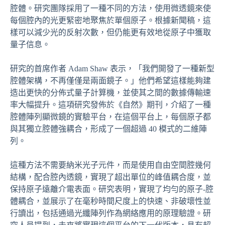
腔體。研究團隊採用了一種不同的方法，使用微透鏡來使
每個腔內的光更緊密地聚焦於單個原子。根據新聞稿，這
樣可以減少光的反射次數，但仍能更有效地從原子中獲取
量子信息。
研究的首席作者 Adam Shaw 表示，「我們開發了一種新型
腔體架構，不再僅僅是兩面鏡子。」他們希望這樣能夠建
造出更快的分佈式量子計算機，並使其之間的數據傳輸速
率大幅提升。這項研究發佈於《自然》期刊，介紹了一種
腔體陣列顯微鏡的實驗平台，在這個平台上，每個原子都
與其獨立腔體強耦合，形成了一個超過 40 模式的二維陣
列。
這種方法不需要納米光子元件，而是使用自由空間腔幾何
結構，配合腔內透鏡，實現了超出單位的峰值耦合度，並
保持原子遠離介電表面。研究表明，實現了均勻的原子-腔
體耦合，並展示了在毫秒時間尺度上的快速、非破壞性並
行讀出，包括通過光纖陣列作為網絡應用的原理驗證。研