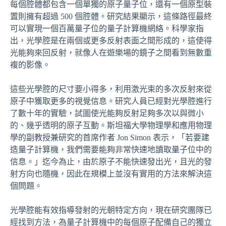
每個腔體都包含一個單獨的原子量子位，還有一個原型裝
置則擁有超過 500 個腔體。研究結果顯示，這條路徑最終
可以實現一個百萬量子位的量子計算機網絡。科學家指
出，光學腔是在兩個或更多反射表面之間形成的，這使得
光能夠來回反射，就像人在遊樂場的鏡子之間看到無數重
複的影像。
這些光學腔的尺寸要小得多，利用激光束的多次反射來從
原子中獲取更多的視覺信息。研究人員已經對光學腔進行
了數十年的實驗，試圖使光能夠反射足夠多次以與微小
的、幾乎透明的原子互動。斯坦福大學物理學和應用物理
學的副教授兼研究的首席作者 Jon Simon 表示，「若要建
造量子計算機，我們需要能夠非常快速地讀取量子位中的
信息。」迄今為止，由於原子不能快速發出光，且光的發
射方向也隨機，因此在規模上並沒有實用的方法來解決這
個問題。
光學腔能有效指導發射的光朝特定方向，現在研究團隊已
經找到方法，為量子計算機中的每個原子配備自己的獨立