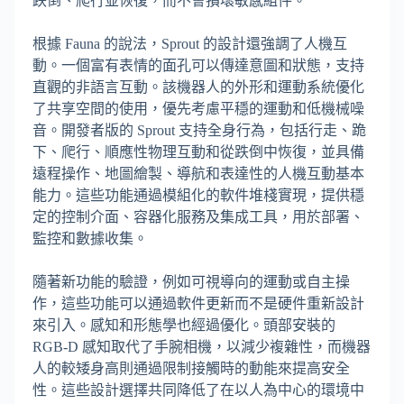
跌倒、爬行並恢復，而不會損壞敏感組件。
根據 Fauna 的說法，Sprout 的設計還強調了人機互
動。一個富有表情的面孔可以傳達意圖和狀態，支持
直觀的非語言互動。該機器人的外形和運動系統優化
了共享空間的使用，優先考慮平穩的運動和低機械噪
音。開發者版的 Sprout 支持全身行為，包括行走、跪
下、爬行、順應性物理互動和從跌倒中恢復，並具備
遠程操作、地圖繪製、導航和表達性的人機互動基本
能力。這些功能通過模組化的軟件堆棧實現，提供穩
定的控制介面、容器化服務及集成工具，用於部署、
監控和數據收集。
隨著新功能的驗證，例如可視導向的運動或自主操
作，這些功能可以通過軟件更新而不是硬件重新設計
來引入。感知和形態學也經過優化。頭部安裝的
RGB-D 感知取代了手腕相機，以減少複雜性，而機器
人的較矮身高則通過限制接觸時的動能來提高安全
性。這些設計選擇共同降低了在以人為中心的環境中