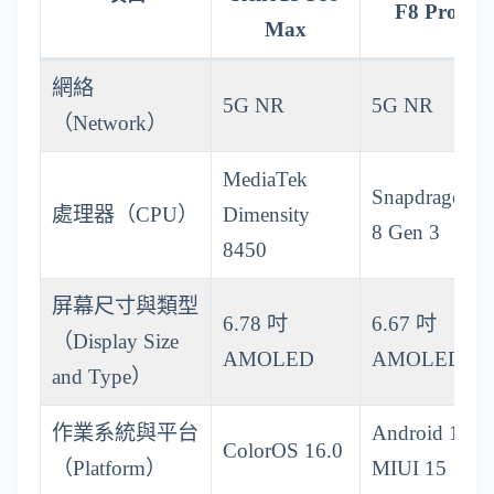
F8 Pro
Max
網絡
5G NR
5G NR
（Network）
MediaTek
Snapdragon
處理器（CPU）
Dimensity
8 Gen 3
8450
屏幕尺寸與類型
6.78 吋
6.67 吋
（Display Size
AMOLED
AMOLED
and Type）
作業系統與平台
Android 14
ColorOS 16.0
（Platform）
MIUI 15