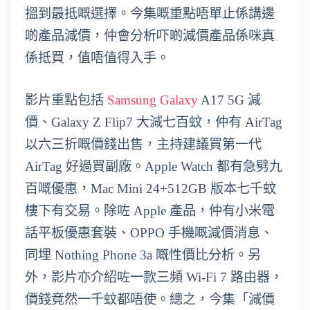
搵到最抵嘅選擇。今集嘅重點唔單止係講邊
啲產品減價，仲會分析吓啲減價產品係咪真
係抵買，值唔值得入手。
影片重點包括
Samsung Galaxy
A17 5G 減
價、Galaxy Z Flip7 大減七百蚊，仲有 AirTag
以六三折嘅價錢出售，主持建議買第一代
AirTag 好過買副廠。Apple Watch 都有急劈九
百嘅優惠，Mac Mini 24+512GB 版本七千蚊
樓下有交易。除咗 Apple 產品，仲有小米電
話平板優惠套裝、OPPO 手機嘅減價消息、
同埋 Nothing Phone 3a 嘅性價比分析。另
外，影片亦介紹咗一款三頻 Wi-Fi 7 路由器，
價錢竟然一千蚊都唔使。總之，今集「減價