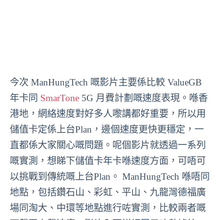
今次 ManHungTech 嘅影片主要係比較 ValueGB
年卡同
SmarTone
5G 月費計劃嘅速度表現。喺香
港地，網絡速度對好多人嚟講都好重要，所以用
儲值卡定係上台Plan，邊個速度更快更穩定，一
直都係大家關心嘅問題。呢個影片就透過一系列
嘅實測，想睇下儲值卡年卡喺速度方面，可唔可
以挑戰到傳統嘅上台Plan。 ManHungTech 喺唔同
地點，包括鑽石山、彩虹、平山、九龍灣德福廣
場同淘大、中環等地點進行咗實測，比較兩者嘅