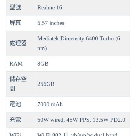
型號
Realme 16
屏幕
6.57 inches
Mediatek Dimensity 6400 Turbo (6
處理器
nm)
RAM
8GB
儲存空
256GB
間
電池
7000 mAh
充電
60W wired, 45W PPS, 13.5W PD2.0
WiFi
Wi-Fi 802.11 a/b/g/n/ac dual-band