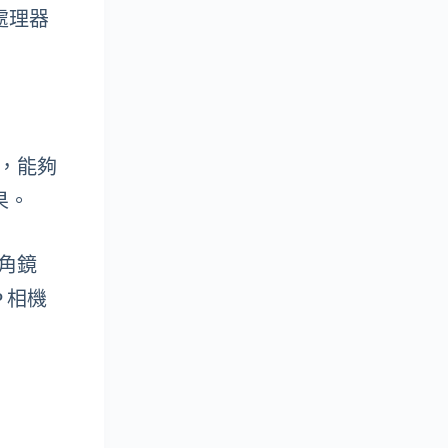
處理器
力，能夠
果。
廣角鏡
 相機