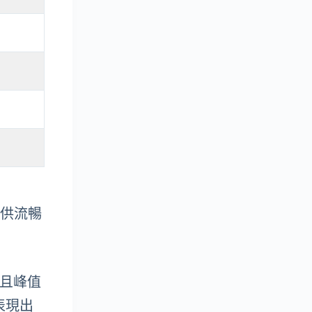
，提供流暢
i，且峰值
表現出