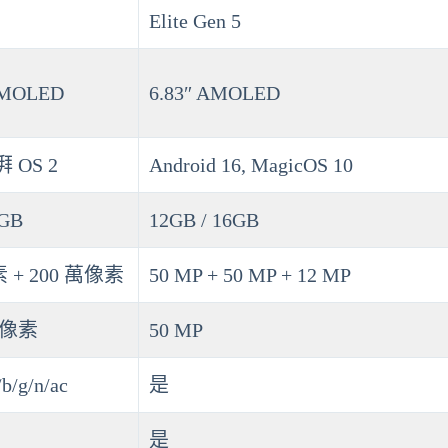
Elite Gen 5
AMOLED
6.83″ AMOLED
 OS 2
Android 16, MagicOS 10
8GB
12GB / 16GB
 + 200 萬像素
50 MP + 50 MP + 12 MP
萬像素
50 MP
/b/g/n/ac
是
是