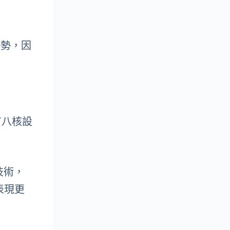
優勢，因
擁有八核設
 技術，
表現更