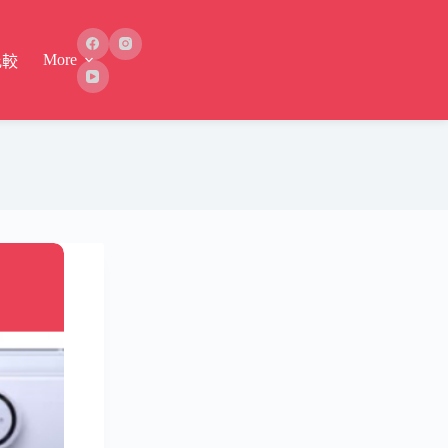
More
比較