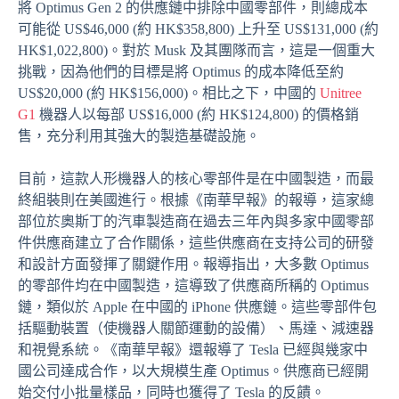
將 Optimus Gen 2 的供應鏈中排除中國零部件，則總成本
可能從 US$46,000 (約 HK$358,800) 上升至 US$131,000 (約
HK$1,022,800)。對於 Musk 及其團隊而言，這是一個重大
挑戰，因為他們的目標是將 Optimus 的成本降低至約
US$20,000 (約 HK$156,000)。相比之下，中國的
Unitree
G1
機器人以每部 US$16,000 (約 HK$124,800) 的價格銷
售，充分利用其強大的製造基礎設施。
目前，這款人形機器人的核心零部件是在中國製造，而最
終組裝則在美國進行。根據《南華早報》的報導，這家總
部位於奧斯丁的汽車製造商在過去三年內與多家中國零部
件供應商建立了合作關係，這些供應商在支持公司的研發
和設計方面發揮了關鍵作用。報導指出，大多數 Optimus
的零部件均在中國製造，這導致了供應商所稱的 Optimus
鏈，類似於 Apple 在中國的 iPhone 供應鏈。這些零部件包
括驅動裝置（使機器人關節運動的設備）、馬達、減速器
和視覺系統。《南華早報》還報導了 Tesla 已經與幾家中
國公司達成合作，以大規模生產 Optimus。供應商已經開
始交付小批量樣品，同時也獲得了 Tesla 的反饋。