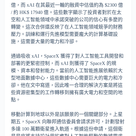
億，而 xAI 在其最近一輪的融資中估值約為 $2300 億
/ 約 HK$ 17940 億。這些數字顯示了投資者對於在太
空和人工智能領域中承諾突破的公司的信心有多麼的
轉變。這次合併還反映了在人工智能領域競爭的財務
壓力。訓練和運行先進模型需要龐大的計算基礎設
施，這需要大量的電力和冷卻。
通過吸收 xAI，SpaceX 獲得了對人工智能工具開發和
部署的更緊密控制，而 xAI 則獲得了 SpaceX 的規
模、資本和發射能力。當前的人工智能進展依賴於大
型地面數據中心，這些數據中心需要巨大的電力和冷
卻。他在文中寫道，因此唯一合理的解決方案是將這
些資源密集型的工作轉移到擁有廣大電力和空間的地
點。
移動計算到地球以外是該願景的一個關鍵部分。上星
期五，SpaceX 向聯邦通信委員會請求許可，計劃發射
多達 100 萬顆衛星進入軌道。根據這份申請，這個衛