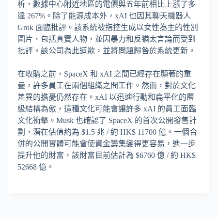
析，數據中心附近地區的電價與五年前相比上漲了多
達 267%。除了能源成本外，xAI 也因其聊天機器人
Grok 面臨批評。該系統被指控生成以女性為主的性別
圖片，包括真實人物，並因暴力和反猶太言論而受到
批評。該公司為此道歉，並將問題歸咎於系統更新。
在收購之前，SpaceX 和 xAI 之間已經存在顯著的重
疊，許多員工在兩個組織之間工作。然而，對於文化
差異的擔憂仍然存在。xAI 以迅速行動和扁平化的層
級結構為傲，這種文化可能會讓許多 xAI 的員工面臨
文化衝擊。Musk 也確認了 SpaceX 的首次公開發售計
劃，潛在估值約為 $1.5 兆 / 約 HK$ 11700 億。一個合
併的公開實體可能會使資金籌集變得更容易，進一步
提升他的財富，該財富目前估計為 $6760 億 / 約 HK$
52668 億。