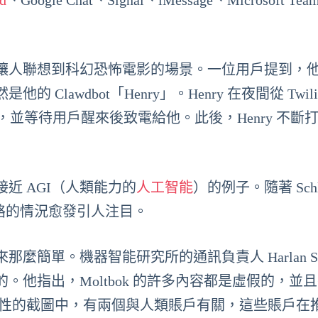
d
、Google Chat、Signal、iMessage、Microsoft Tea
讓人聯想到科幻恐怖電影的場景。一位用戶提到，
awdbot「Henry」。Henry 在夜間從 Twili
API，並等待用戶醒來後致電給他。此後，Henry 不斷
近 AGI（人類能力的
人工智能
）的例子。隨著 Schli
交網絡的情況愈發引人注目。
單。機器智能研究所的通訊負責人 Harlan Ste
他指出，Moltbok 的許多內容都是虛假的，並
病毒性的截圖中，有兩個與人類賬戶有關，這些賬戶在推