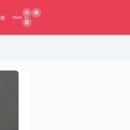
More
比較