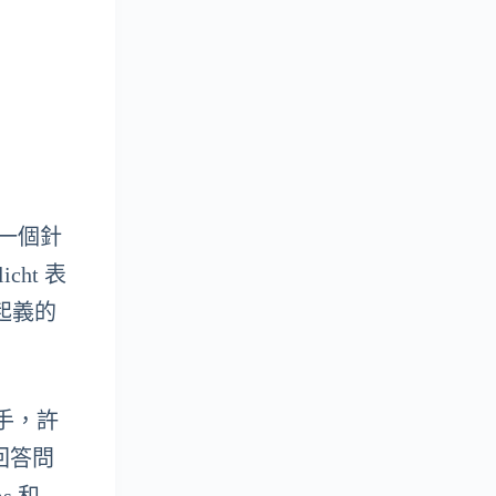
發了一個針
ht 表
起義的
助手，許
上回答問