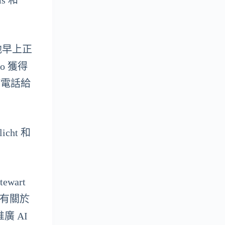
ms 和
他早上正
o 獲得
打電話給
cht 和
wart
且有關於
廣 AI