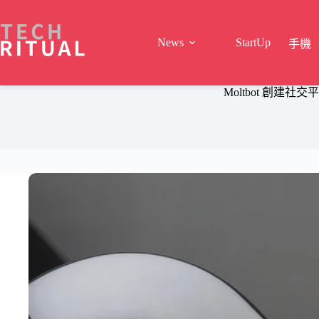
Skip
to
content
News
StartUp
手機
Moltbot 創建社交