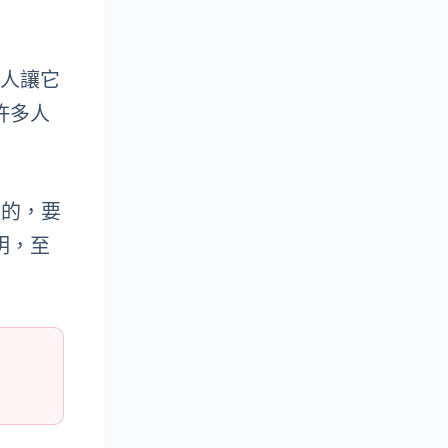
些人讓它
。許多人
造的，要
明，至