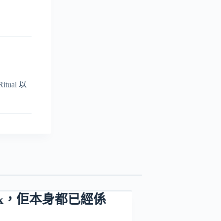
ual 以
atrix，佢本身都已經係