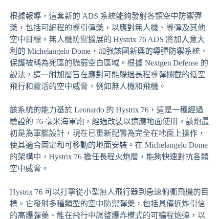
根據報導，這套新的 ADS 系統能夠發射各類空中防禦彈
藥，包括可編程的導引彈藥，以應對無人機、導彈及其他
空中目標。無人機防禦擴展的 Hystrix 76 ADS 將加入意大
利的 Michelangelo Dome，加強該國新興的導彈防禦系統，
保護被稱為死區的脆弱空白區域。根據 Nextgen Defense 的
說法，這一附加層旨在應對可能躲過長程導彈攔截的低空
飛行和靈活的空中威脅，例如無人機和飛機。
該系統的能力基於 Leonardo 的 Hystrix 76，這是一種經過
驗證的 76 毫米海軍炮，經過改裝以適應地面使用。該炮最
初是為軍艦設計，現在已重新配置為完全在地面上操作，
使其適合固定和可移動的地面安裝。在 Michelangelo Dome
的架構中，Hystrix 76 擔任長程火炮層，能夠快速對抗各類
空中威脅。
Hystrix 76 可以打擊從小型無人飛行器到急速俯衝飛機的目
標。它發射多種類型的空中防禦彈藥，包括具備近炸引信
的高爆彈藥、能在飛行中調整爆炸模式的可編程炮彈，以