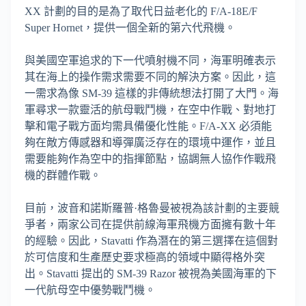
XX 計劃的目的是為了取代日益老化的 F/A-18E/F
Super Hornet，提供一個全新的第六代飛機。
與美國空軍追求的下一代噴射機不同，海軍明確表示
其在海上的操作需求需要不同的解決方案。因此，這
一需求為像 SM-39 這樣的非傳統想法打開了大門。海
軍尋求一款靈活的航母戰鬥機，在空中作戰、對地打
擊和電子戰方面均需具備優化性能。F/A-XX 必須能
夠在敵方傳感器和導彈廣泛存在的環境中運作，並且
需要能夠作為空中的指揮節點，協調無人協作作戰飛
機的群體作戰。
目前，波音和諾斯羅普·格魯曼被視為該計劃的主要競
爭者，兩家公司在提供前線海軍飛機方面擁有數十年
的經驗。因此，Stavatti 作為潛在的第三選擇在這個對
於可信度和生產歷史要求極高的領域中顯得格外突
出。Stavatti 提出的 SM-39 Razor 被視為美國海軍的下
一代航母空中優勢戰鬥機。