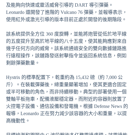
及能夠向快速或靈活威脅引導的 DART 導引彈藥。
Leonardo 還開發了進階的 Vulcano 76 彈藥，並報導表示，
使用紅外或激光引導的版本目前正處於開發的後期階段。
該系統提供全方位 360 度旋轉，並能將炮管從低於地平線
的五度提升至高於地平線的八十五度，使其能夠應對來自
幾乎任何方向的威脅。該系統通過安全的雙向數據鏈路進
行遠程操作，該鏈路發送射擊指令並返回系統信息，例如
剩餘彈藥數量。
Hystrix 的標準配置下，乾重約為 15,432 磅（約 7,000 公
斤）。在裝載彈藥後，總重量顯著增加，使其更適合固定
或半可移動的角色，而非持續移動。典型的部署使用一個
雙軸平板拖車，配備液壓穩定器，而附近的容器則放置了
火控電子設備、通信設備和發電機。根據 Defense News 的
報導，Leonardo 正在努力減少該容器的大小和重量，以提
高機動性。