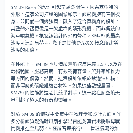
SM-39 Razor 的設計引起了廣泛關注，因為其獨特的
外形。這家公司描繪的圖像顯示，該飛機擁有三個機
身，並配備一個變弦翼，融入了混合翼機身的設計。
其整體外觀更像是一架虛構的隱形飛機，而非傳統的
海軍噴氣機。根據該設計的公司聲稱，SM-39 的最高
速度可達到馬赫 4，幾乎是其他 F/A-XX 概念所建議
速度的兩倍。
在性能上，SM-39 也具備超巡航速度馬赫 2.5，以及在
戰術範圍、服務高度、有效載荷容量、爬升率和推力
等方面的優勢。然而，這種設計依賴於鈦泡沫結構，
而非傳統的碳纖維複合材料。如果這些數據屬實，
SM-39 的性能將遠超其競爭對手，這一點在航空航天
界引起了極大的好奇與懷疑。
對於 SM-39 的懷疑主要集中在物理學和設計方面。許
多分析師質疑渦輪風扇引擎是否能夠真實地將航母戰
鬥機推進至馬赫 4。在超音速飛行中，管理氣流的難