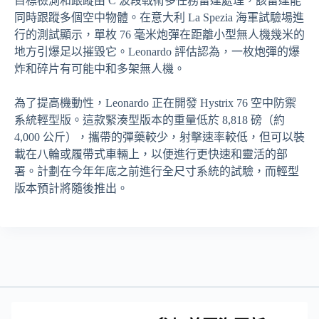
目標檢測和跟蹤由 C 波段戰術多任務雷達處理，該雷達能
同時跟蹤多個空中物體。在意大利 La Spezia 海軍試驗場進
行的測試顯示，單枚 76 毫米炮彈在距離小型無人機幾米的
地方引爆足以摧毀它。Leonardo 評估認為，一枚炮彈的爆
炸和碎片有可能中和多架無人機。
為了提高機動性，Leonardo 正在開發 Hystrix 76 空中防禦
系統輕型版。這款緊湊型版本的重量低於 8,818 磅（約
4,000 公斤），攜帶的彈藥較少，射擊速率較低，但可以裝
載在八輪或履帶式車輛上，以便進行更快速和靈活的部
署。計劃在今年年底之前進行全尺寸系統的試驗，而輕型
版本預計將隨後推出。