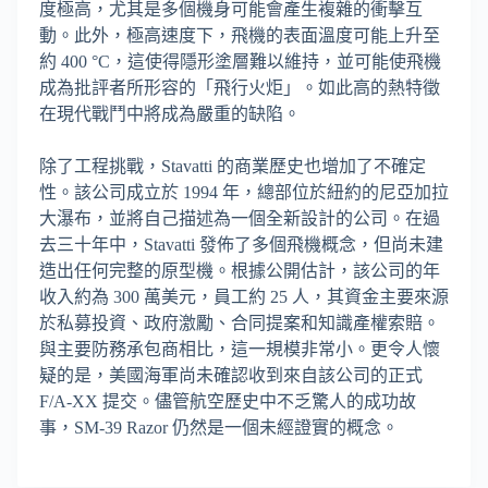
度極高，尤其是多個機身可能會產生複雜的衝擊互
動。此外，極高速度下，飛機的表面溫度可能上升至
約 400 °C，這使得隱形塗層難以維持，並可能使飛機
成為批評者所形容的「飛行火炬」。如此高的熱特徵
在現代戰鬥中將成為嚴重的缺陷。
除了工程挑戰，Stavatti 的商業歷史也增加了不確定
性。該公司成立於 1994 年，總部位於紐約的尼亞加拉
大瀑布，並將自己描述為一個全新設計的公司。在過
去三十年中，Stavatti 發佈了多個飛機概念，但尚未建
造出任何完整的原型機。根據公開估計，該公司的年
收入約為 300 萬美元，員工約 25 人，其資金主要來源
於私募投資、政府激勵、合同提案和知識產權索賠。
與主要防務承包商相比，這一規模非常小。更令人懷
疑的是，美國海軍尚未確認收到來自該公司的正式
F/A-XX 提交。儘管航空歷史中不乏驚人的成功故
事，SM-39 Razor 仍然是一個未經證實的概念。