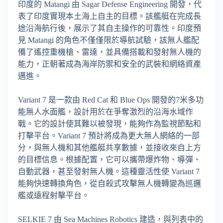
印度的 Matangi 由 Sagar Defense Engineering 開發，代
表了印度實現本土海上自主的目標。該艦艇在完成長
途沿海航行後，展示了其自主操作的可靠性。印度預
見 Matangi 的角色不僅僅限於導航試驗，該無人艦配
備了遙控重機槍、雷達，並具備搭載和發射無人機的
能力，正朝著成為海岸防禦和安全的武裝和網絡資產
邁進。
Variant 7 是一款由 Red Cat 和 Blue Ops 開發的7米多功
能無人水面艦，設計用於在爭奪激烈的沿海水域作
戰。它的設計使其難以被發現，能夠作為監視節點和
打擊平台。Variant 7 預計將成為更大無人網絡的一部
分，與無人機和其他艦艇共享數據，並接收來自上方
的目標信息。根據配置，它可以攜帶爆炸物、導彈、
自動武器，甚至發射無人機。這種靈活性使 Variant 7
能夠快速轉換角色，從自殺式攻擊無人機轉變為巡邏
艦或遠程射擊平台。
SELKIE 7 由 Sea Machines Robotics 建造，與列表中的