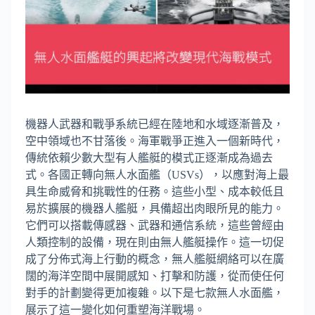
機器人武器和戰爭系統已經在陸地和水域逐漸普及，
空中領域也不甘落後。海軍戰爭正進入一個新時代，
傳統依賴少數大型有人艦艇的模式正逐漸成為過去
式。各國正轉向無人水面艦（USVs），以應對海上最
具生命威脅和挑戰性的任務。這些小型、成本較低且
易於擴展的機器人艦艇，具備超出肉眼所見的能力。
它們可以搭載傳感器、武器和通信系統，這些曾經由
人類控制的設備，現在則由無人艦艇操作。這一切促
成了分佈式海上行動的概念，無人艦艇網絡可以在廣
闊的海洋空間中展開感知、打擊和防護，從而使任何
對手的計劃變得更加複雜。以下是七款無人水面艦，
展示了這一變化如何重塑海洋戰場。