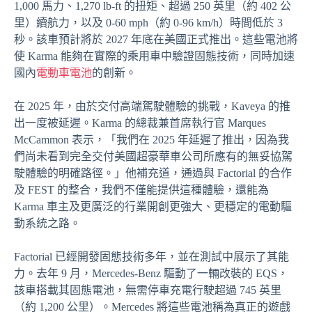
1,000 馬力、1,270 lb-ft 的扭矩、超過 250 英里（約 402 公
里）續航力，以及 0-60 mph（約 0-96 km/h）時間低於 3
秒。該車預計將於 2027 年底在美國正式推出。這些電池將
使 Karma 能夠在實際的乘用車中驗證固態技術，同時加速
國內
電動車電池
的創新。
在 2025 年，由於交付高端駕駛體驗的挑戰，Kaveya 的推
出一度被延遲。Karma 的總裁兼首席執行官 Marques
McCammon 表示，「我們在 2025 年延遲了推出，因為我
們尚未看到完全交付美國超豪華車公司所應有的無妥協駕
駛體驗的明確路徑。」他補充道，通過與 Factorial 的合作
及 FEST 的整合，我們不僅能提供這種體驗，還能為
Karma 車主及更廣泛的行業開創更強大、更穩定的電動驅
動系統之路。
Factorial 已經開發固態技術多年，並在測試中展示了其能
力。去年 9 月，Mercedes-Benz 驅動了一輛改裝的 EQS，
該車搭載其固態電池，無需停車充電行駛超過 745 英里
（約 1,200 公里）。Mercedes 將這些電池稱為真正的遊戲