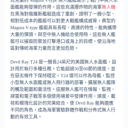
烏克蘭的 Magura V-type 無人艦艇展示了戰鬥中無人水
面艦能夠發揮的作用。這些充滿爆炸物的海軍
無人機
在黑海對俄羅斯艦艇造成了重創，證明了一艘小型、
相對低成本的艦艇可以對更大戰艦構成威脅。典型的
Magura V-type 艦艇具有長程、高速的特性，能夠攜帶
大量的彈頭。與空中無人機結合使用時，這些無人艦
艇可以摧毀防禦並打擊港口或海上的目標，使沿海地
區對傳統海軍力量而言更加危險。
Devil Ray T24 是一艘長24英尺的美國無人水面艦，設
計用於執行多種任務。它能超過50至60節的速度，並
在惡劣條件下保持穩定。T24 還可以作為母艦，監控
小型無人水面艦或無人飛行器的部署，擴展無人艦隊
的觸及範圍和靈活性。這艘無人艦可在情報、監視、
掃雷和電子戰等多個使用場景中發揮作用，速度、載
荷和模塊化設計的完美結合，使 Devil Ray 能夠適應
不同的角色，成為海軍實驗群體作戰和分佈式無人行
動的有效工具。