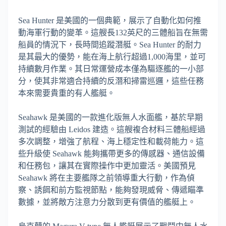
Sea Hunter 是美國的一個典範，展示了自動化如何推
動海軍行動的變革。這艘長132英尺的三體船旨在無需
船員的情況下，長時間追蹤潛艇。Sea Hunter 的耐力
是其最大的優勢，能在海上航行超過1,000海里，並可
持續數月作業。其日常運營成本僅為驅逐艦的一小部
分，使其非常適合持續的反潛和掃雷巡邏，這些任務
本來需要貴重的有人艦艇。
Seahawk 是美國的一款進化版無人水面艦，基於早期
測試的經驗由 Leidos 建造。這艘複合材料三體船經過
多次調整，增強了航程、海上穩定性和載荷能力。這
些升級使 Seahawk 能夠攜帶更多的傳感器、通信設備
和任務包，讓其在實際操作中更加靈活。美國預見
Seahawk 將在主要艦隊之前領導重大行動，作為偵
察、誘餌和前方監視節點，能夠發現威脅、傳遞瞄準
數據，並將敵方注意力分散到更有價值的艦艇上。