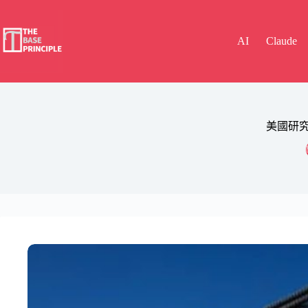
Skip
to
content
AI
Claude
美國研