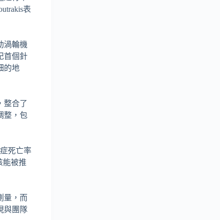
akis表
動渦輪機
紀首個針
細的地
，整合了
調整，包
癌症死亡率
核能被推
測量，而
現與團隊