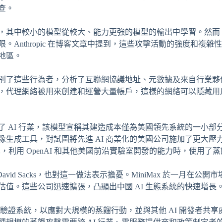
查。
其中較小的模型從較大、能力更強的模型的輸出中學習。然而，Ant
。Anthropic 在博客文章中提到，這些攻擊活動的強度和複
地區。
別了這些行為者，分析了互聯網協議地址、元數據及來自行業夥
，代理網絡被用來創建和運營大量帳戶，這樣的網絡可以隱藏用
 模型震撼了 AI 行業，該模型宣稱其建造成本僅為美國領先系統的一
生成工具，對試圖將先進 AI 商業化的美國公司施加了更大壓力。
便車，利用 OpenAI 和其他美國前沿實驗室開發的能力時，使用了
vid Sacks，也對這一做法表示擔憂。MiniMax 於一月在公開市場
的估值。這些公司迅速擴張，凸顯出中國 AI 生態系統的快速增長
其檢測和驗證系統，以應對大規模的蒸餾行動，並與其他 AI 開發者