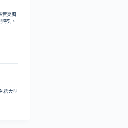
確實突顯
鍵時刻。
範圍包括大型