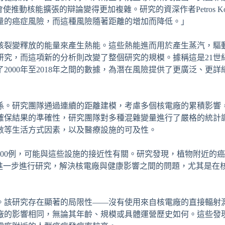
核能擴張的辯論變得更加複雜。研究的資深作者Petros Koutr
量的癌症風險，而這種風險隨著距離的增加而降低。」
核裂變釋放的能量來產生熱能。這些熱能進而用於產生蒸汽，驅
研究，而這項新的分析則改變了整個研究的規模。據稱這是21世
000年至2018年之間的數據，為潛在風險提供了更廣泛、更詳
係。研究團隊通過連續的距離建模，考慮多個核電廠的累積影響
確保結果的準確性，研究團隊對多種混雜變量進行了嚴格的統計
數等生活方式因素，以及醫療設施的可及性。
6,400例，可能與這些設施的接近性有關。研究發現，植物附近的
們建議進一步進行研究，解決核電廠與健康影響之間的問題，尤其是在
。該研究存在顯著的局限性——沒有使用來自核電廠的直接輻射
廠的影響相同，無論其年齡、規模或具體運營歷史如何。這些發