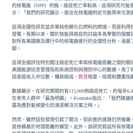
的核電廠（NPP）的縣，癌症死亡率較高。這項研究可能會使推動
示：「我們的研究顯示，居住在核電廠附近可能帶來可測
這項全國性研究並非單純依賴化石燃料的燃燒，而是利用
發電。長期以來，關於核能與癌症的討論多為零散的個案
對所有美國縣及運行中的核電廠進行的全國性分析，涵蓋了2
圖。
這項全國評估特別關注癌症死亡率與核電廠距離之間的關
美國能源信息管理局和疾病控制與預防中心的數據。為了
括家庭收入中位數、種族組成、
教育
程度、吸煙和體重指
數據顯示，在研究期間約有115,000例癌症死亡，約每年
在老年人群中「最為明顯」。Koutrakis指出：「我
廣為應對氣候變化的清潔解決方案之時。」
然而，雖然這些發現引起了關注，但前進的道路仍然複雜
是依賴基於地理距離的模型。此外，該研究假設所有核電