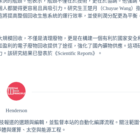
模型所解決的瓶頸。他表示，瓶頸不僅在於技術，更在於協調。他強調
都變得更容易且具吸引力。研究生王楚月（Chuyue Wang）
這將提高整個回收生態系統的運行效率，並使利潤分配更為平衡
大規模回收，不僅是清理廢物，更是在構建一個有利於國家安全
和盈利的電子廢物回收提供了途徑，強化了國內礦物供應。這項
果已發表於《Scientific Reports》。
Henderson
，負責 AI 與工程科技報道的選題與編輯，並監督本站的自動化編譯流程。關注
導體與運算、太空與能源工程。