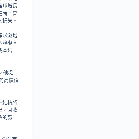
全球增長
場時，會
大損失。
需求激增
個障礙。
成本結
。他提
中的高價值
一結構將
出，回收
收的努