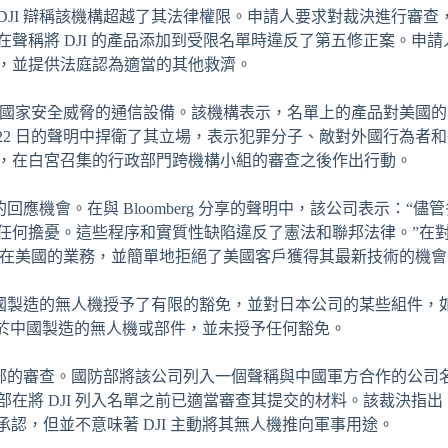
的申請中，DJI 辯稱該機構超越了其法律權限。申請人要求對裁決進行審查
聲稱將 DJI 的產品添加到受限名單時違反了第五修正案。申
，並提供法庭認為適當的其他救濟。
視為國家安全威脅的通信設備。該機構表示，名單上的產品對美國
2 月 22 日的聲明中捍衛了其立場，表示犯罪分子、敵對外國行為
，在白宮召集的行政部門跨機構小組的審查之後作出行動。
回應機會。在與 Bloomberg 分享的聲明中，該公司表示：“儘
擔憂。這些程序和實質性缺陷違反了憲法和聯邦法律。”在對 Reut
了其在美國的業務，並簡單地拒絕了美國客戶獲得其最新技術的機會
外國製造的無人機授予了有限的豁免，並對日本公司的某些組件，如 Sony
而，對於中國製造的無人機或部件，並未授予任何豁免。
部的審查。國防部將該公司列入一個聲稱與中國軍方合作的公司名單中。
在將 DJI 列入名單之前已適當審查其提交的材料。該裁決指出，
乎承認，但並不意味著 DJI 主動將其無人機推向軍事用途。