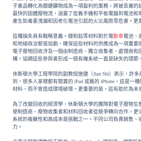
子產品轉化為關鍵礦物成為一項盈利的業務，將被丟棄的
最快的固體廢物流，涵蓋了從舊手機和平板電腦到電池和
產生如毒素洩漏和因老化電池引起的火災風險等危害。更
這種損失具有戰略意義。鋰和鈷等材料對於電
動車
電池、
和地緣政治緊張加劇，確保這些材料的供應成為一項重要
電子廢物回收涉及一個由制造商、獨立收集者、處理商和
構。協調這些參與者形成一個有機系統一直是缺失的環節
休斯頓大學工程學院的副教授施健（Jian Shi）表示
到，很多人家裡都有閒置的 iPad 或舊的 iPhone
材料，而不會造成環境破壞。更重要的是，這有助於為未
為了改變回收的經濟學，休斯頓大學的團隊對電子廢物生
使制造商、廢物收集者和材料回收者從競爭轉向合作，更
系統的複雜性和高成本是挑戰之一。不同公司負責銷售、
力。