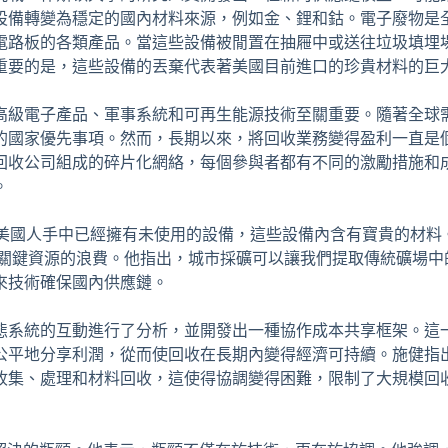
設備轉變為穩定的國內材料來源，例如金、鋰和鈷。電子廢物是
電路板的各類產品。當這些設備被閒置在抽屜中或送往垃圾填埋
重要的是，這些設備的丟棄代表著美國目前進口的珍貴材料的巨
高級電子產品、軍事系統和可再生能源技術至關重要。隨著全球
的國家優先事項。然而，長期以來，將回收業務變得盈利一直是
回收公司組成的碎片化網絡，每個參與者都有不同的激勵措施和
。
，許多美國人手中已經擁有未使用的設備，這些設備內含有寶貴的材料
，這是一種關鍵資源的浪費。他指出，城市採礦可以讓我們提取傳統礦場
來技術確保國內供應鏈。
態系統的互動進行了分析，並開發出一種協作成本共享框架。這
公平地分享利潤，從而使回收在長期內變得經濟可持續。施健指
收集、處理和材料回收，這使得協調變得困難，限制了大規模回