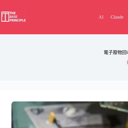
Skip
to
content
AI
Claude
電子廢物回