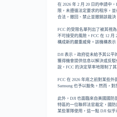
在 2026 年 2 月 20 日
限，未遵循法定要求的程序，並在
合法，撤回、禁止並撤銷該裁決
FCC 的受限名單列出了被其
不可接受的風險。FCC 在 1
構成新的嚴重威脅。該機構表示
DJI 表示，政府從未給予其公平的
獲得機會提供信息以解決或反駁任何
說，FCC 的決定草率地限制
FCC 在 2026 年底之前對某些
Samsung 也予以豁免。然
此外，DJI 也面臨來自美國國防
特區的一位聯邦法官裁定，國防部
某些軍隊使用，這一點 DJI 似