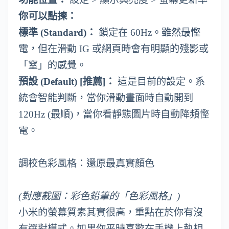
你可以點揀：
標準 (Standard)：
鎖定在 60Hz。雖然最慳
電，但在滑動 IG 或網頁時會有明顯的殘影或
「窒」的感覺。
預設 (Default) [推薦]：
這是目前的設定。系
統會智能判斷，當你滑動畫面時自動開到
120Hz (最順)，當你看靜態圖片時自動降頻慳
電。
調校色彩風格：還原最真實顏色
(對應截圖：彩色鉛筆的「色彩風格」)
小米的螢幕質素其實很高，重點在於你有沒
有選對模式。如果你平時喜歡在手機上執相