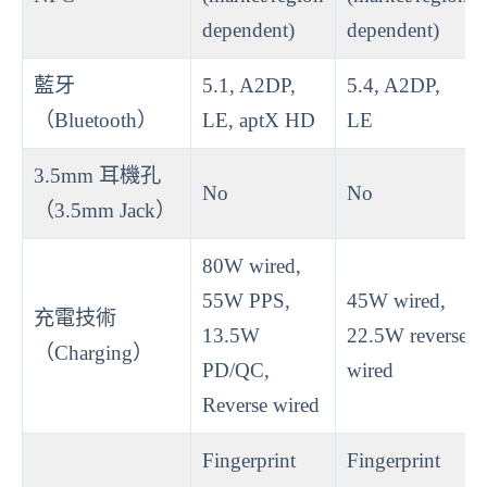
dependent)
dependent)
藍牙
5.1, A2DP,
5.4, A2DP,
（Bluetooth）
LE, aptX HD
LE
3.5mm 耳機孔
No
No
（3.5mm Jack）
80W wired,
55W PPS,
45W wired,
充電技術
13.5W
22.5W reverse
（Charging）
PD/QC,
wired
Reverse wired
Fingerprint
Fingerprint