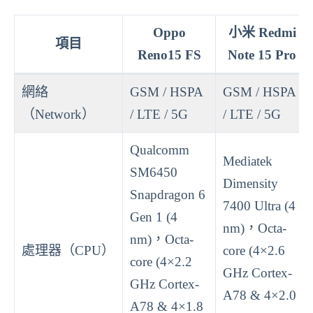
Oppo
小米 Redmi
項目
Reno15 FS
Note 15 Pro
網絡
GSM / HSPA
GSM / HSPA
（Network）
/ LTE / 5G
/ LTE / 5G
Qualcomm
Mediatek
SM6450
Dimensity
Snapdragon 6
7400 Ultra (4
Gen 1 (4
nm)，Octa-
nm)，Octa-
處理器（CPU）
core (4×2.6
core (4×2.2
GHz Cortex-
GHz Cortex-
A78 & 4×2.0
A78 & 4×1.8