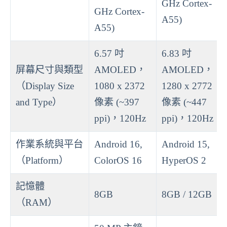
GHz Cortex-
GHz Cortex-
A55)
A55)
6.57 吋
6.83 吋
屏幕尺寸與類型
AMOLED，
AMOLED，
（Display Size
1080 x 2372
1280 x 2772
and Type）
像素 (~397
像素 (~447
ppi)，120Hz
ppi)，120Hz
作業系統與平台
Android 16,
Android 15,
（Platform）
ColorOS 16
HyperOS 2
記憶體
8GB
8GB / 12GB
（RAM）