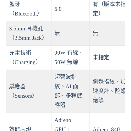
藍牙
有（版本未指
6.0
（Bluetooth）
定）
3.5mm 耳機孔
無
無
（3.5mm Jack）
充電技術
90W 有線、
未指定
（Charging）
50W 無線
超聲波指
側邊指紋、加
感應器
紋、AI 面
速度計、陀螺
（Sensors）
部、多種感
儀等
應器
Adreno
效能表現
GPU、
Adreno 840