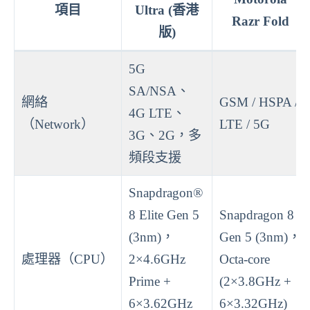
項目
Ultra (香港
Razr Fold
版)
5G
SA/NSA、
網絡
GSM / HSPA /
4G LTE、
（Network）
LTE / 5G
3G、2G，多
頻段支援
Snapdragon®
8 Elite Gen 5
Snapdragon 8
(3nm)，
Gen 5 (3nm)，
處理器（CPU）
2×4.6GHz
Octa-core
Prime +
(2×3.8GHz +
6×3.62GHz
6×3.32GHz)