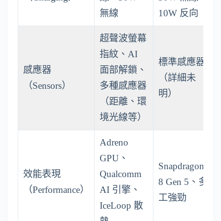
無線
10W 反向
超聲波螢幕
指紋、AI
標準感應器
感應器
面部解鎖、
（詳細未
（Sensors）
多種感應器
明）
（距離、環
境光線等）
Adreno
GPU、
Snapdragon
效能表現
Qualcomm
8 Gen 5、多
（Performance）
AI 引擎、
工強勁
IceLoop 散