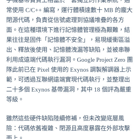
手機基帶實質上相當於一套獨立的作業系統，通
常使用 C/C++ 編寫，運行體積達數十 MB 的龐大
閉源代碼，負責從信號處理到協議堆疊的各方
面。在這種環境下進行記憶體管理極為艱難，結
果往往是固件「記憶體不安全」，易現緩衝區溢
出、釋放後使用、記憶體洩漏等缺陷，並被串聯
利用成遠端代碼執行漏洞。Google Project Zero 團
隊此前已在 Pixel 使用的 Exynos 調製解調器上示
範，可透過互聯網遠端實現代碼執行，並整理出
二十多個 Exynos 基帶漏洞，其中 18 個評為嚴重
等級。
雖然這些硬件缺陷陸續修補，但未改變底層風
險：代碼依舊複雜、閉源且高度暴露在外部攻擊
面上。