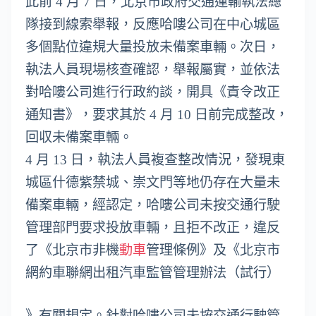
此前 4 月 7 日，北京市政府交通運輸執法總
隊接到線索舉報，反應哈嘍公司在中心城區
多個點位違規大量投放未備案車輛。次日，
執法人員現場核查確認，舉報屬實，並依法
對哈嘍公司進行行政約談，開具《責令改正
通知書》，要求其於 4 月 10 日前完成整改，
回収未備案車輛。
4 月 13 日，執法人員複查整改情況，發現東
城區什德紫禁城、崇文門等地仍存在大量未
備案車輛，經認定，哈嘍公司未按交通行駛
管理部門要求投放車輛，且拒不改正，違反
了《北京市非機
動車
管理條例》及《北京市
網約車聯網出租汽車監管管理辦法（試行）
》有關規定。針對哈嘍公司未按交通行駛管