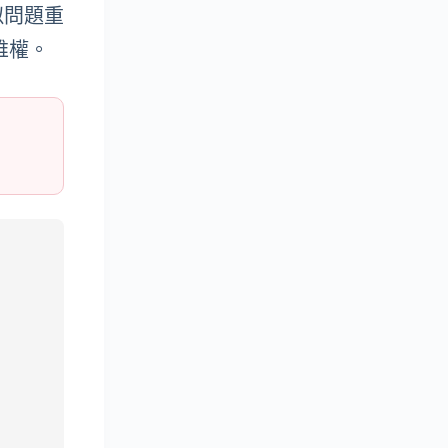
似問題重
維權。