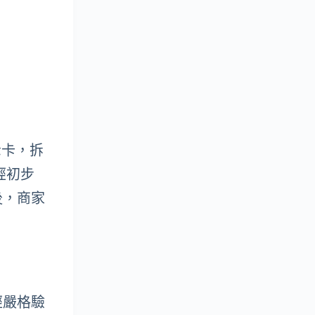
示卡，拆
經初步
後，商家
經嚴格驗