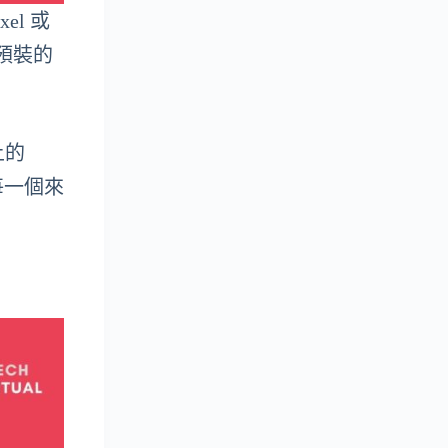
xel 或
、預裝的
上的
每一個來