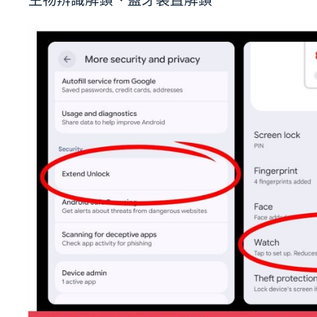
生物辨識解鎖、藍牙裝置解鎖