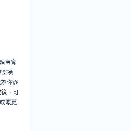
不過事實
視窗操
下就為你逐
定後，可
成嘅更