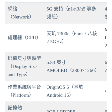
網絡
5G 支持（n1/n3/n5 等多
4G
（Network）
頻段）
多
Med
天玑 7300e（6nm，八核
處理器（CPU）
Ul
2.5GHz）
2.
屏幕尺寸與類型
6.83 英寸
6.
（Display Size
AMOLED（2800×1260）
AM
and Type）
作業系統與平台
OriginOS 6（基於
小米
（Platform）
Android 16）
記憶體
8GB LPDDR5
6G