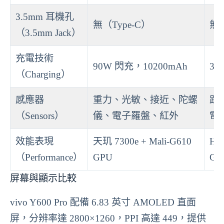
3.5mm 耳機孔
無（Type-C）
無（
（3.5mm Jack）
充電技術
90W 閃充，10200mAh
33
（Charging）
感應器
重力、光敏、接近、陀螺
距
（Sensors）
儀、電子羅盤、紅外
電
效能表現
天玑 7300e + Mali-G610
Hel
（Performance）
GPU
G5
屏幕與顯示比較
vivo Y600 Pro 配備 6.83 英寸 AMOLED 直面
屏，分辨率達 2800×1260，PPI 高達 449，提供