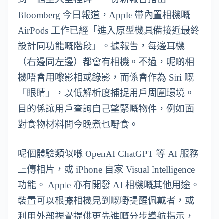
Bloomberg 今日報道，Apple 帶內置相機嘅
AirPods 工作已經「進入原型機具備接近最終
設計同功能嘅階段」。據報告，每邊耳機
（右邊同左邊）都會有相機。不過，呢啲相
機唔會用嚟影相或錄影，而係會作為 Siri 嘅
「眼睛」，以低解析度捕捉用戶周圍環境。
目的係讓用戶查詢自己望緊嘅物件，例如面
對食物材料問今晚煮乜嘢食。
呢個體驗類似喺 OpenAI ChatGPT 等 AI 服務
上傳相片，或 iPhone 自家 Visual Intelligence
功能。 Apple 亦有開發 AI 相機嘅其他用途。
裝置可以根據相機見到嘅嘢提醒佩戴者，或
利用外部視覺提供更先進嘅分步導航指示，