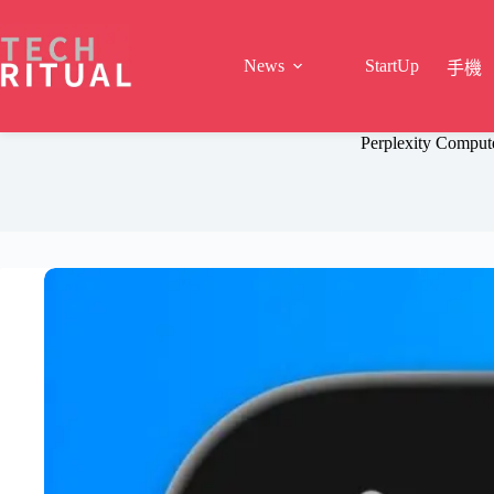
Skip
to
content
News
StartUp
手機
Perplexity 