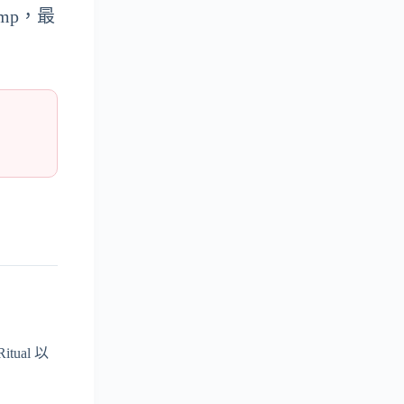
omp，最
ual 以