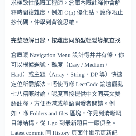
求極致性能嘅工程師。倉庫內嘅註釋仲會解
釋時間複雜度，例如 O(n) 優化點，讓你唔止
抄代碼，仲學到背後思維。
完整題解目錄，按難度同類型輕鬆導航查找
倉庫嘅 Navigation Menu 設計得井井有條，你
可以根據題號、難度（Easy / Medium /
Hard）或主題（Array、String、DP 等）快速
定位所需解法。唔使再喺 LeetCode 論壇翻亂
七八糟嘅討論，呢度直接提供中文同英文雙
語註釋，方便香港或華語開發者閱讀。例
如，喺 Folders and files 區塊，你見到清晰嘅
目錄結構，從 1.go 到最新題目一應俱全。
Latest commit 同 History 頁面仲顯示更新記