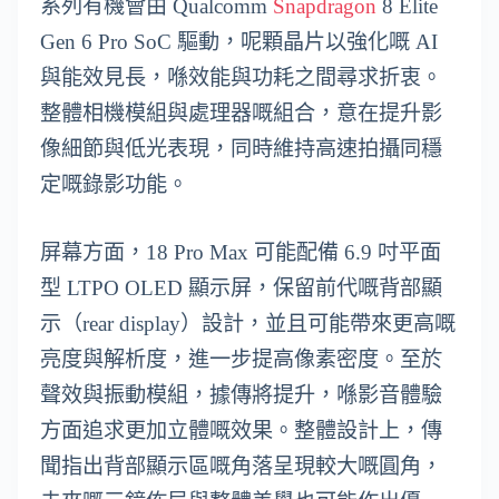
系列有機會由 Qualcomm
Snapdragon
8 Elite
Gen 6 Pro SoC 驅動，呢顆晶片以強化嘅 AI
與能效見長，喺效能與功耗之間尋求折衷。
整體相機模組與處理器嘅組合，意在提升影
像細節與低光表現，同時維持高速拍攝同穩
定嘅錄影功能。
屏幕方面，18 Pro Max 可能配備 6.9 吋平面
型 LTPO OLED 顯示屏，保留前代嘅背部顯
示（rear display）設計，並且可能帶來更高嘅
亮度與解析度，進一步提高像素密度。至於
聲效與振動模組，據傳將提升，喺影音體驗
方面追求更加立體嘅效果。整體設計上，傳
聞指出背部顯示區嘅角落呈現較大嘅圓角，