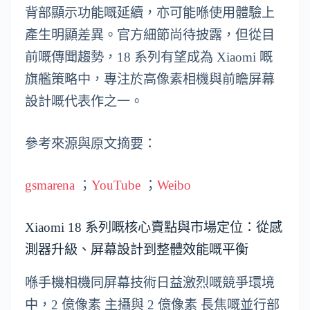
背部顯示功能嘅延續，亦可能喺使用體驗上
產生明顯差異。官方細節尚待披露，但從目
前嘅傳聞趨勢，18 系列有望成為 Xiaomi 嘅
旗艦策略中，專注於高像素相機與前瞻屏幕
設計嘅代表作之一。
參考來源與原文摘要：
gsmarena
；
YouTube
；
Weibo
Xiaomi 18 系列嘅核心賣點與市場定位：從感
測器升級、屏幕設計到整體效能嘅平衡
喺手機相機同屏幕技術日益激烈嘅競爭環境
中，2 億像素 主攝與 2 億像素 長焦嘅並行部