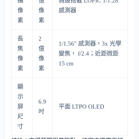
攝
億
假設搭載 LOFIC 1/1.28″
像
像
感測器
素
素
長
2
1/1.56″ 感測器，3x 光學
焦
億
變焦， f/2.4；近距微距
像
像
15 cm
素
素
顯
示
6.9
屏
平面 LTPO OLED
吋
尺
寸