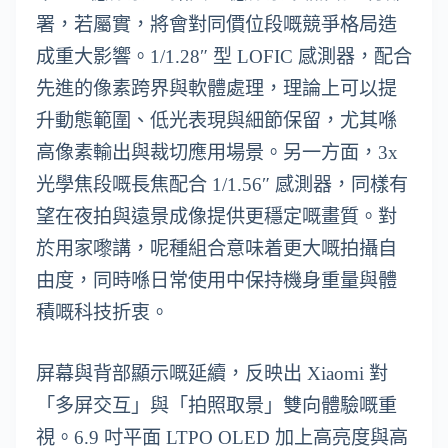
署，若屬實，將會對同價位段嘅競爭格局造
成重大影響。1/1.28″ 型 LOFIC 感測器，配合
先進的像素跨界與軟體處理，理論上可以提
升動態範圍、低光表現與細節保留，尤其喺
高像素輸出與裁切應用場景。另一方面，3x
光學焦段嘅長焦配合 1/1.56″ 感測器，同樣有
望在夜拍與遠景成像提供更穩定嘅畫質。對
於用家嚟講，呢種組合意味着更大嘅拍攝自
由度，同時喺日常使用中保持機身重量與體
積嘅科技折衷。
屏幕與背部顯示嘅延續，反映出 Xiaomi 對
「多屏交互」與「拍照取景」雙向體驗嘅重
視。6.9 吋平面 LTPO OLED 加上高亮度與高