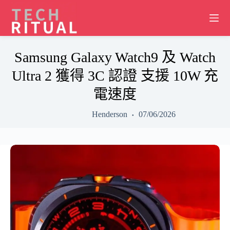
Skip
to
content
Samsung Galaxy Watch9 及 Watch
Ultra 2 獲得 3C 認證 支援 10W 充
電速度
Henderson
07/06/2026