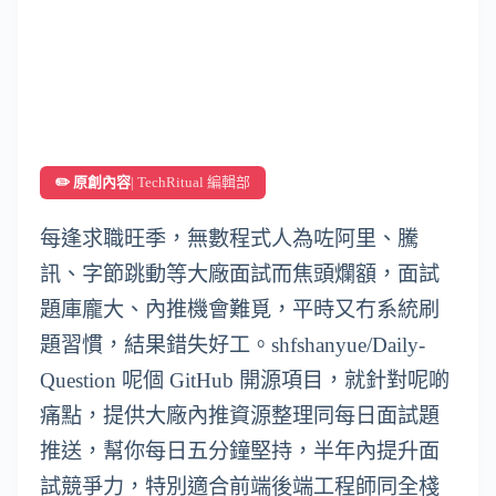
✏️ 原創內容
| TechRitual 編輯部
每逢求職旺季，無數程式人為咗阿里、騰
訊、字節跳動等大廠面試而焦頭爛額，面試
題庫龐大、內推機會難覓，平時又冇系統刷
題習慣，結果錯失好工。shfshanyue/Daily-
Question 呢個 GitHub 開源項目，就針對呢啲
痛點，提供大廠內推資源整理同每日面試題
推送，幫你每日五分鐘堅持，半年內提升面
試競爭力，特別適合前端後端工程師同全棧