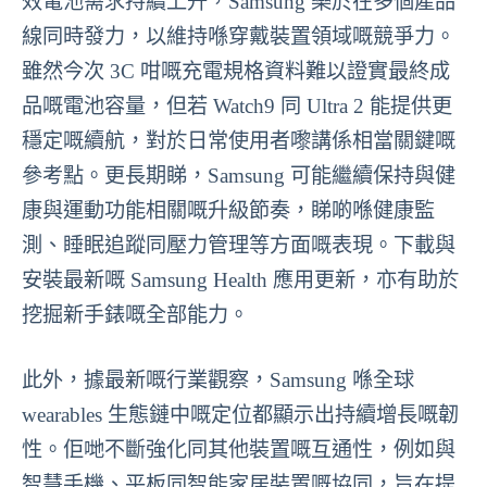
效電池需求持續上升，Samsung 樂於在多個產品
線同時發力，以維持喺穿戴裝置領域嘅競爭力。
雖然今次 3C 咁嘅充電規格資料難以證實最終成
品嘅電池容量，但若 Watch9 同 Ultra 2 能提供更
穩定嘅續航，對於日常使用者嚟講係相當關鍵嘅
參考點。更長期睇，Samsung 可能繼續保持與健
康與運動功能相關嘅升級節奏，睇啲喺健康監
測、睡眠追蹤同壓力管理等方面嘅表現。下載與
安裝最新嘅 Samsung Health 應用更新，亦有助於
挖掘新手錶嘅全部能力。
此外，據最新嘅行業觀察，Samsung 喺全球
wearables 生態鏈中嘅定位都顯示出持續增長嘅韌
性。佢哋不斷強化同其他裝置嘅互通性，例如與
智慧手機、平板同智能家居裝置嘅協同，旨在提