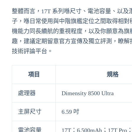
整體而言，17T 系列喺尺寸、電池容量、以及潛望鏡攝像
子，喺日常使用與中階旗艦定位之間取得相對
機能力同長續航的重視程度，以及你願意為旗
趣，建議定期留意官方宣傳及獨立評測，瞭解
技術評論平台。
項目
規格
處理器
Dimensity 8500 Ultra
主屏尺寸
6.59 吋
電池容量
17T：6,500mAh；17T Pro：