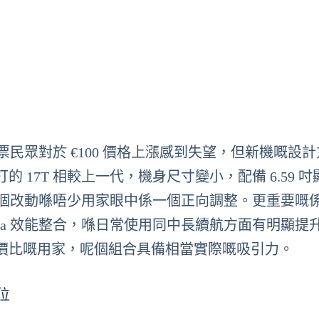
票民眾對於 €100 價格上漲感到失望，但新機嘅設
17T 相較上一代，機身尺寸變小，配備 6.59 吋
略為緊湊，呢個改動喺唔少用家眼中係一個正向調整。更重要嘅係
8500 Ultra 效能整合，喺日常使用同中長續航方面有明顯
價比嘅用家，呢個組合具備相當實際嘅吸引力。
位