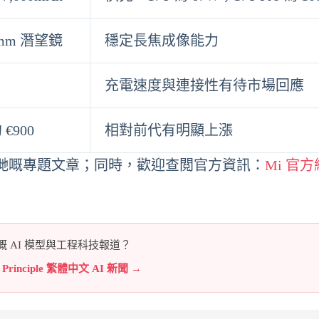
5mm 潛望鏡
穩定長焦成像能力
充電速度與連接性有待市場回應
 €900
相對前代有明顯上漲
哋嘅專題文章；同時，歡迎查閲官方資訊：
Mi 官
 AI 模型與工程科技報道？
e Principle 繁體中文 AI 新聞 →