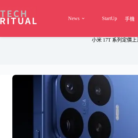
Skip
to
content
News
StartUp
手機
小米 17T 系列定