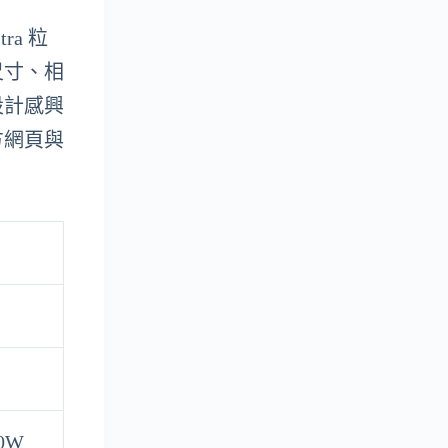
ra 粒
尺寸、相
設計感興
方網頁與
0W