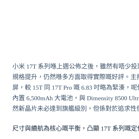
小米 17T 系列喺上週公佈之後，雖然有唔少投
規格提升，仍然喺多方面取得實際嘅好評。主打的 
屏，較 15T 同 17T Pro 嘅 6.83 吋
內置 6,500mAh 大電池，與 Dimensity 
然新晶片未必達到旗艦級別，但係對於追求性
尺寸與續航為核心嘅平衡，凸顯 17T 系列嘅定