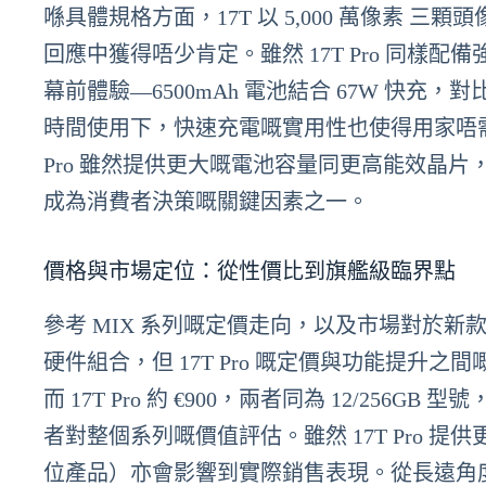
喺具體規格方面，17T 以 5,000 萬像素 三
回應中獲得唔少肯定。雖然 17T Pro 同樣配
幕前體驗—6500mAh 電池結合 67W 快充，對
時間使用下，快速充電嘅實用性也使得用家唔需
Pro 雖然提供更大嘅電池容量同更高能效晶
成為消費者決策嘅關鍵因素之一。
價格與市場定位：從性價比到旗艦級臨界點
參考 MIX 系列嘅定價走向，以及市場對於新款 
硬件組合，但 17T Pro 嘅定價與功能提升之
而 17T Pro 約 €900，兩者同為 12/25
者對整個系列嘅價值評估。雖然 17T Pro
位產品）亦會影響到實際銷售表現。從長遠角度看