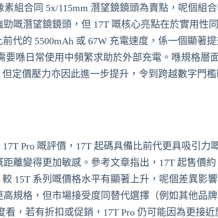
顆頭像素組合同 5x/115mm 潛望鏡鏡頭為賣點，呢個組
備強勁嘅潛望鏡鏡頭，但 17T 嘅核心亮點在於實用性
比前代的 5500mAh 或 67W 充電速度，係一個顯著
要喺日常使用中頻繁求助於外部充電。喺規格層面，
片，但定價壓力亦因此進一步提升，令到跨越數字門檻
17T Pro 嘅評價，17T 起碼具備比前代更具吸引力
間嘅距離變得更加敏感。參考文章指出，17T 起售價約 €
6GB 型號，較 15T 系列嘅價格水平有顯著上升，呢個差異影
 提供更高規格，但市場接受度同替代選擇（例如其他品
，若有折扣或促銷，17T Pro 仍可能因為更接近