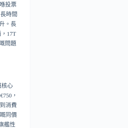
合喺投票
同長時間
提升。長
17T
嘅問題
嘅核心
750，
響到消費
牌嘅同價
旗艦性