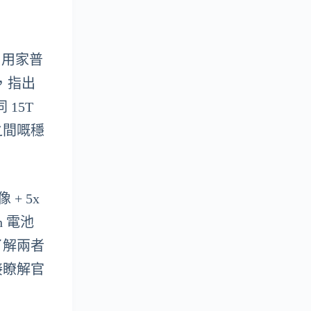
。用家普
然，指出
15T
之間嘅穩
+ 5x
 電池
了解兩者
接瞭解官