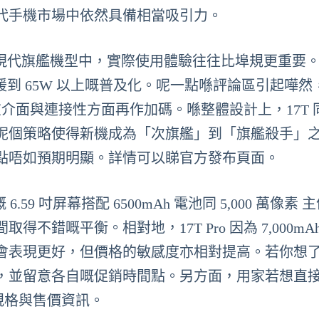
代手機市場中依然具備相當吸引力。
，但喺現代旗艦機型中，實際使用體驗往往比埠規更重要
時支援到 65W 以上嘅普及化。呢一點喺評論區引起嘩
在介面與連接性方面再作加碼。喺整體設計上，17T 同 
呢個策略使得新機成為「次旗艦」到「旗艦殺手」
點唔如預期明顯。詳情可以睇官方發布頁面。
 吋屏幕搭配 6500mAh 電池同 5,000 萬像素 主像 
錯嘅平衡。相對地，17T Pro 因為 7,000mAh
會表現更好，但價格的敏感度亦相對提高。若你想
，並留意各自嘅促銷時間點。另方面，用家若想直
規格與售價資訊。