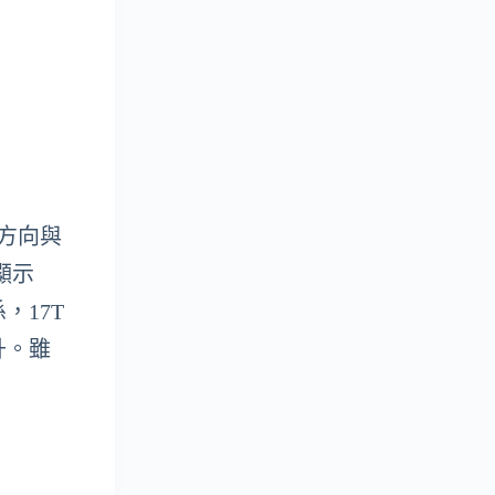
計方向與
顯示
，17T
提升。雖