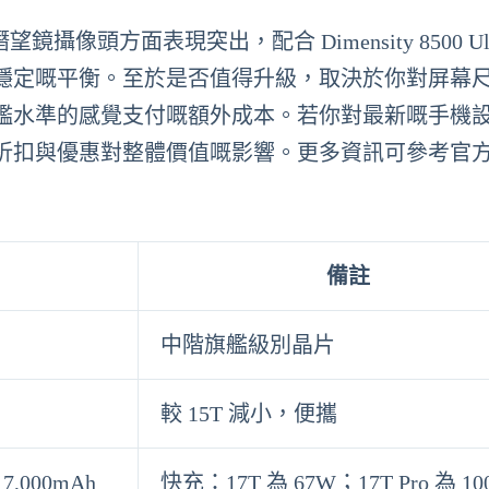
頭方面表現突出，配合 Dimensity 8500 Ult
穩定嘅平衡。至於是否值得升級，取決於你對屏幕
艦水準的感覺支付嘅額外成本。若你對最新嘅手機
折扣與優惠對整體價值嘅影響。更多資訊可參考官
備註
中階旗艦級別晶片
較 15T 減小，便攜
7,000mAh
快充：17T 為 67W；17T Pro 為 10