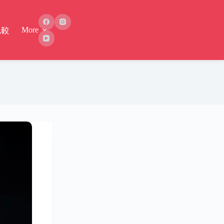
More
比較