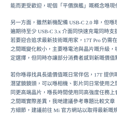
能而更受歡迎，呢個「平價旗艦」嘅概念喺現
另一方面，雖然新機配備 USB‑C 2.0 埠
遍期待至少 USB‑C 3.x 介面同快速充電同
若要迎合追求最新技術嘅用家，17T Pro 仍需
之間嘅變化較小，主要喺電池與晶片嘅升級，
定選擇，但同時亦讓部分消費者感到新嘅價值
若你喺尋找具長遠價值嘅日常伴侶，17T 提供嘅 6.59
潛望鏡鏡頭，可以喺相機、影片同日常使用之間取得不
同更高端晶片，喺長時間使用同高強度任務上
之間嘅實際差異，我哋建議參考專題比較文章
方細節，建議前往 Mi 官方網站以取得最新嘅