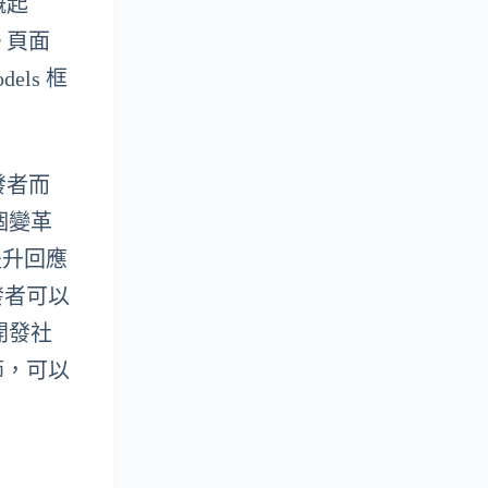
嘅起
er 頁面
els 框
開發者而
個變革
提升回應
發者可以
開發社
節，可以