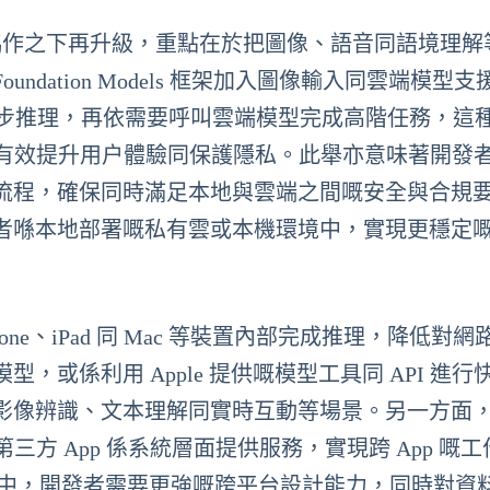
 Google 嘅協作之下再升級，重點在於把圖像、語音同語境理
dation Models 框架加入圖像輸入同雲端模型支
行初步推理，再依需要呼叫雲端模型完成高階任務，這
能有效提升用户體驗同保護隱私。此舉亦意味著開發
流程，確保同時滿足本地與雲端之間嘅安全與合規
者喺本地部署嘅私有雲或本機環境中，實現更穩定
hone、iPad 同 Mac 等裝置內部完成推理，降低對
或係利用 Apple 提供嘅模型工具同 API 進行
影像辨識、文本理解同實時互動等場景。另一方面，A
第三方 App 係系統層面提供服務，實現跨 App 嘅
生態中，開發者需要更強嘅跨平台設計能力，同時對資