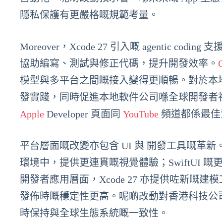
隱私保護有更嚴格嘅規範考量。
Moreover，Xcode 27 引入嘅 agentic
協助編寫、測試與修正代碼，提升開發效率。
模型與多平台之間嘅接入變得更順暢。對於本
發實踐，同時促進本地軟件公司喺全球開發者
Apple
Developer 頁面同
YouTube
頻道都係最佳
平台層面嘅改變亦包含 UI 與 開發工具嘅革新。L
環境中，提供更連貫嘅視覺體驗；SwiftUI 
開發者應用層面，Xcode 27 亦提供咗新
發佈時嘅穩定性更高。呢啲改動對香港科技公
時保持與全球生態系統嘅一致性。