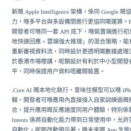
新嘅 Apple Intelligence 架構，係同
力，喺多平台與多設備間進行更協同嘅運算。Foun
開發者可喺同一套 API 底下，喺裝置端進
地快速回應 + 雲端強大推理」的混合策略，
重新審視資料流，同時設計更透明嘅數據處理
於香港市場嚟講，呢類設計有利於中小型開發
平，同時保證用户資料唔離開裝置。
.Core AI 嘅本地化執行，意味住模型可以喺 iP
賴。開發者可喺應用內直接接入自家訓練過嘅模型，
合，提升應用嘅反應速度同用户體驗，特別係
Intents 係將自動化能力帶到日常使用中，允許
自動化。呢啲改動預示著，喺未來嘅 App 