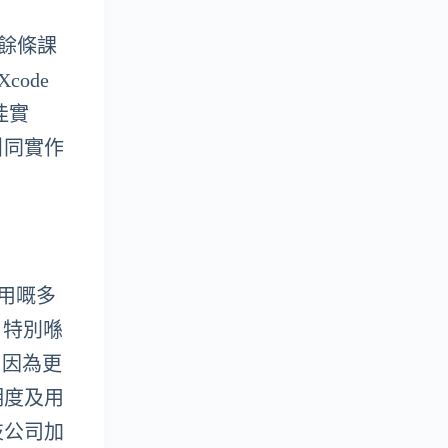
百餘條課
Xcode
佳實
引同實作
更實用嘅多
，特別喺
，因為更
明度及用
技公司加