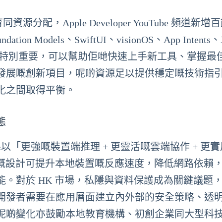
分配，Apple Developer YouTube 頻道新增
dation Models、SwiftUI、visionOS、App Intents、
者特別重要，可以幫助佢哋快速上手新工具、掌握最
發展嘅創新項目，呢啲資源足以提供穩定嘅技術指
化之間取得平衡。
態
定嘅策略路線，係以「更強嘅裝置端推理 + 更靈活嘅雲端協作 + 
樣嘅設計可提升本地裝置嘅反應速度，降低網路依賴
。對於 HK 市場，私隱與資料保護成為關鍵議題
開發者需要在應用層面建立內外部的安全策略、透
呢啲變化亦鼓勵本地教育機構、初創企業同大型科