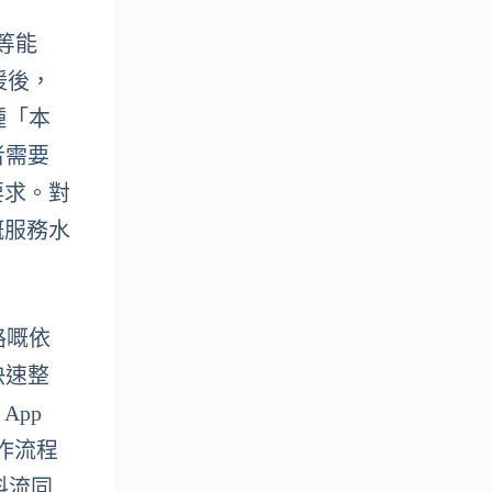
解等能
援後，
種「本
者需要
要求。對
嘅服務水
網路嘅依
快速整
pp
工作流程
料流同