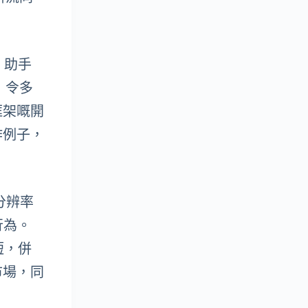
I 助手
，令多
框架嘅開
作例子，
多分辨率
行為。
短，併
市場，同