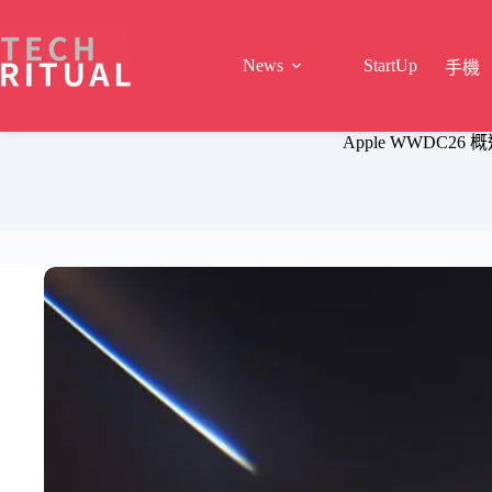
Skip
to
content
News
StartUp
手機
Apple WWDC2