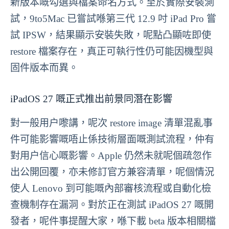
新版本嘅勾選與檔案命名方式。至於實際安裝測
試，9to5Mac 已嘗試喺第三代 12.9 吋 iPad Pro 嘗
試 IPSW，結果顯示安裝失敗，呢點凸顯咗即使
restore 檔案存在，真正可執行性仍可能因機型與
固件版本而異。
iPadOS 27 嘅正式推出前景同潛在影響
對一般用户嚟講，呢次 restore image 清單混亂事
件可能影響嘅唔止係技術層面嘅測試流程，仲有
對用户信心嘅影響。Apple 仍然未就呢個疏忽作
出公開回覆，亦未修訂官方兼容清單，呢個情況
使人 Lenovo 到可能嘅內部審核流程或自動化檢
查機制存在漏洞。對於正在測試 iPadOS 27 嘅開
發者，呢件事提醒大家，喺下載 beta 版本相關檔