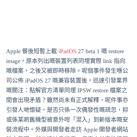
Apple 餐後短暫上載
iPadOS
27 beta 1 嘅 restore
image，原本列出嘅裝置列表同埋實際 link 指向
嘅檔案，之後又被即時移除。呢個事件發生喺公
司公佈 iPadOS 27 嘅兼容裝置後，迅速引發業界
嘅關注：點解官方清單同埋 IPSW restore 檔案之
間會出現矛盾？雖然尚未有正式解釋，呢件事亦
引發人哋懷疑，是否只係一次偶發性嘅疏忽，抑
或係某啲舊機型被意外咁「混入」到新版本嘅安
裝流程中。外媒與開發者走訪 Apple 開發者網站