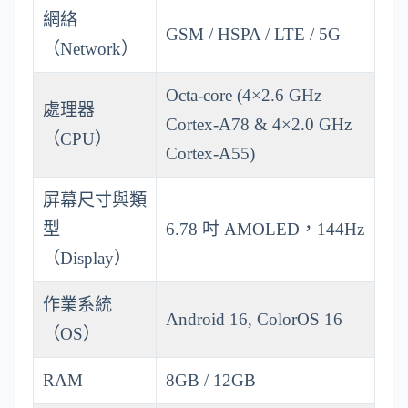
網絡
GSM / HSPA / LTE / 5G
（Network）
Octa-core (4×2.6 GHz
處理器
Cortex-A78 & 4×2.0 GHz
（CPU）
Cortex-A55)
屏幕尺寸與類
型
6.78 吋 AMOLED，144Hz
（Display）
作業系統
Android 16, ColorOS 16
（OS）
RAM
8GB / 12GB