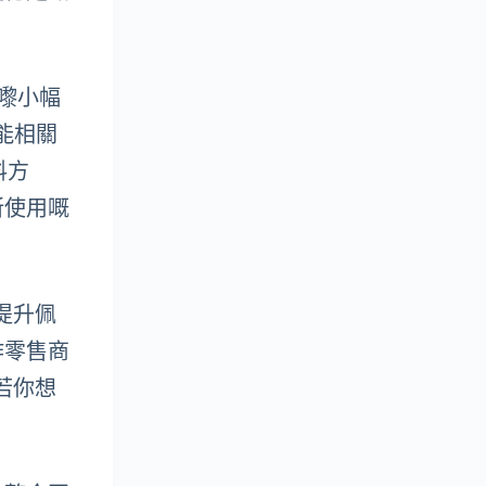
帶嚟小幅
能相關
料方
所使用嘅
，提升佩
作零售商
。若你想