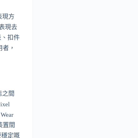
表現方
觀表現去
表、扣件
用者，
態之間
xel
ear
裝置間
更穩定嘅