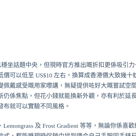
場早已穩坐話題中央，但現時官方推出嘅折扣更係吸引
可以低至 US$10 左右，換算成香港價大致幾十
變佩戴感受嘅用家嚟講，無疑提供咗好大嘅嘗試空
更新仍係焦點，但花小錢就能換新外觀，亦有利於延
發布就可以實驗不同風格。
mongrass 及 Frost Gradient 等等，無論你係