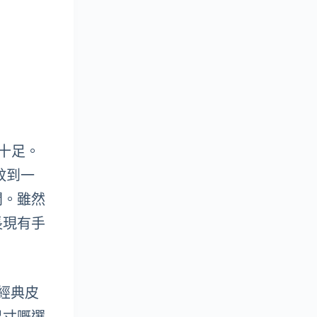
力十足。
蚊到一
間。雖然
長現有手
喜歡經典皮