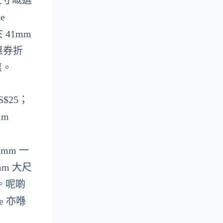
尺寸嘅選
e
 41mm
惠券折
惠。
$25；
mm
41mm 一
5mm 大尺
1）。呢啲
e 亦喺