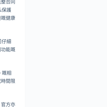
功能整合同
私保護
縫嘅健康
。
前仔細
同功能嘅
y 嘅相
或時間限
，官方亦