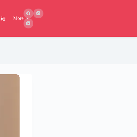
More
比較