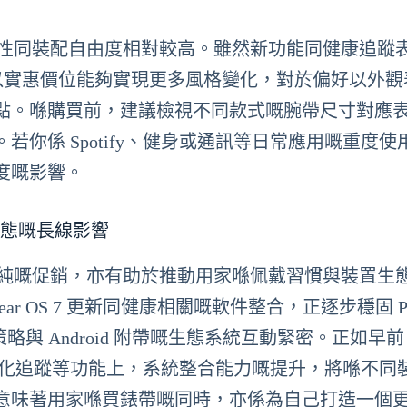
嘅可交換性同裝配自由度相對較高。雖然新功能同健康追蹤
點，但以實惠價位能夠實現更多風格變化，對於偏好以外
點。喺購買前，建議檢視不同款式嘅腕帶尺寸對應
你係 Spotify、健身或通訊等日常應用嘅重度使
度嘅影響。
 生態嘅長線影響
唔只係單純嘅促銷，亦有助於推動用家喺佩戴習慣與裝置生
ar OS 7 更新同健康相關嘅軟件整合，正逐步穩固 Pi
與 Android 附帶嘅生態系統互動緊密。正如早前 W
率變化追蹤等功能上，系統整合能力嘅提升，將喺不同
意味著用家喺買錶帶嘅同時，亦係為自己打造一個