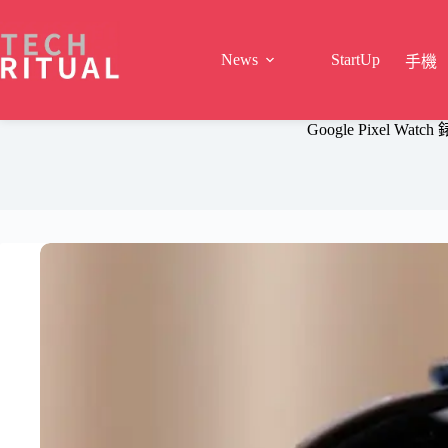
Skip
to
content
News
StartUp
手機
Google Pixel 