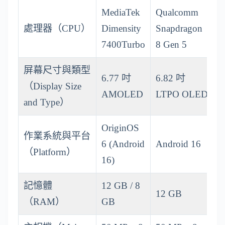
MediaTek
Qualcomm
處理器（CPU）
Dimensity
Snapdragon
7400Turbo
8 Gen 5
屏幕尺寸與類型
6.77 吋
6.82 吋
（Display Size
AMOLED
LTPO OLED
and Type）
OriginOS
作業系統與平台
6 (Android
Android 16
（Platform）
16)
記憶體
12 GB / 8
12 GB
（RAM）
GB