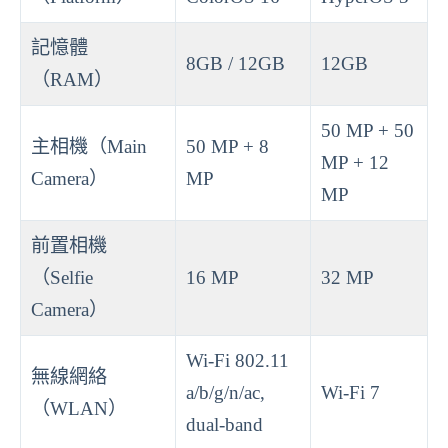
記憶體
8GB / 12GB
12GB
（RAM）
50 MP + 50
主相機（Main
50 MP + 8
MP + 12
Camera）
MP
MP
前置相機
（Selfie
16 MP
32 MP
Camera）
Wi-Fi 802.11
無線網絡
a/b/g/n/ac,
Wi-Fi 7
（WLAN）
dual-band