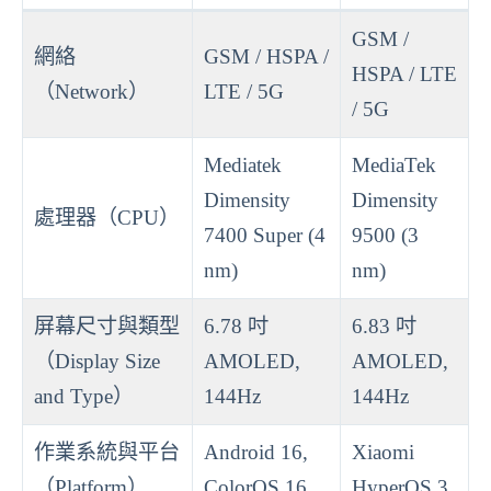
GSM /
網絡
GSM / HSPA /
HSPA / LTE
（Network）
LTE / 5G
/ 5G
Mediatek
MediaTek
Dimensity
Dimensity
處理器（CPU）
7400 Super (4
9500 (3
nm)
nm)
屏幕尺寸與類型
6.78 吋
6.83 吋
（Display Size
AMOLED,
AMOLED,
and Type）
144Hz
144Hz
作業系統與平台
Android 16,
Xiaomi
（Platform）
ColorOS 16
HyperOS 3