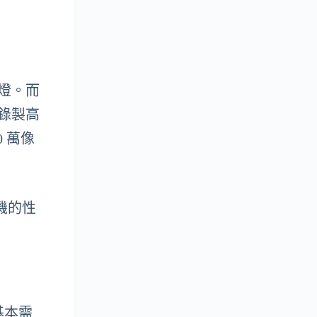
光燈。而
夠錄製高
0 萬像
相機的性
基本需