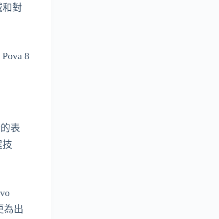
域和對
ova 8
不錯的表
程技
vo
面更為出