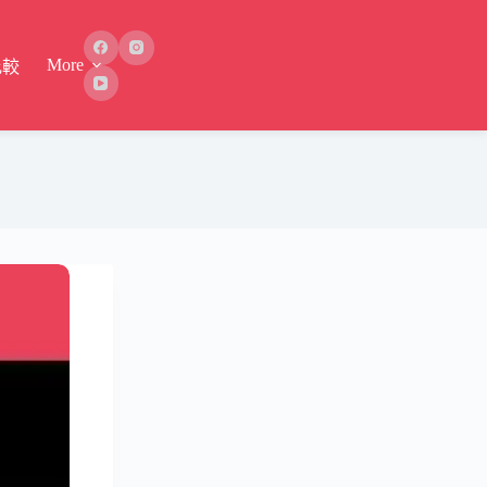
More
比較