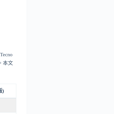
ecno
勝。本文
版)