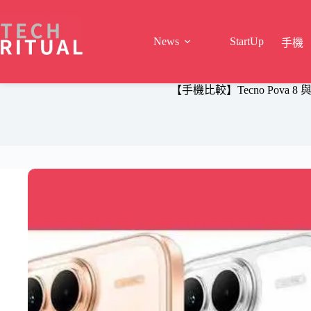
Skip
to
content
News
StartUp
手機
【手機比較】Tecno Pova 8 