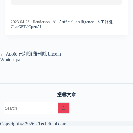
2023-04-26
·
Henderson
·
AI - Artificial intelligence - 人工智能
,
ChatGPT / OpenAI
←
Apple 已靜雞雞刪除 bitcoin
Whitepapa
搜尋文章
No
results
Copyright © 2026 -
Techritual.com