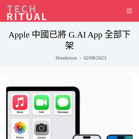
Skip
to
content
Apple 中國已將 G.AI App 全部下
架
Henderson
02/08/2023