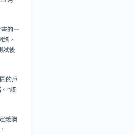
a 月
心計畫的一
 網絡，
測試後
範圍的戶
。”該
新定義澳
強，