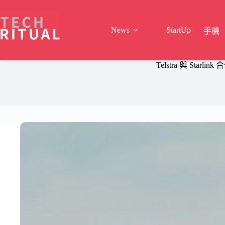
Skip
to
content
News
StartUp
手機
Telstra 與 St