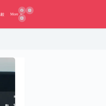
More
比較