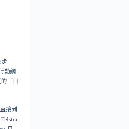
性步
有行動網
頁的「日
 直接到
stra