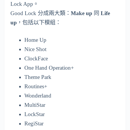
Lock App。
Good Lock 分成兩大類：
Make up
同
Life
up
，包括以下模組：
Home Up
Nice Shot
ClockFace
One Hand Operation+
Theme Park
Routines+
Wonderland
MultiStar
LockStar
RegiStar