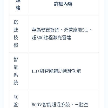
規
詳細內容
格
搭
載
華為乾崑智駕、鸿蒙座舱5.1、
技
超500線程激光雷達
術
智
能
L3+級智能輔助駕駛功能
系
統
底
盤
800V智能超混系統、三腔空