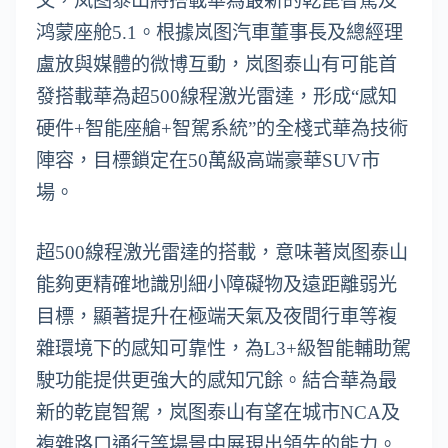
文，岚图泰山將搭載華為最新的乾崑智駕及
鸿蒙座舱5.1。根據岚图汽車董事長及總經理
盧放與媒體的微博互動，岚图泰山有可能首
發搭載華為超500線程激光雷達，形成“感知
硬件+智能座艙+智駕系統”的全棧式華為技術
陣容，目標鎖定在50萬級高端豪華SUV市
場。
超500線程激光雷達的搭載，意味著岚图泰山
能夠更精確地識別細小障礙物及遠距離弱光
目標，顯著提升在極端天氣及夜間行車等複
雜環境下的感知可靠性，為L3+級智能輔助駕
駛功能提供更強大的感知冗餘。結合華為最
新的乾崑智駕，岚图泰山有望在城市NCA及
複雜路口通行等場景中展現出領先的能力。