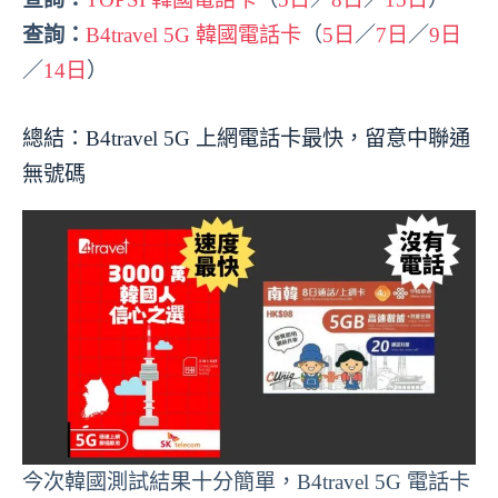
查詢：
B4travel 5G 韓國電話卡
（
5日
／
7日
／
9日
／
14日
）
總結：B4travel 5G 上網電話卡最快，留意中聯通
無號碼
今次韓國測試結果十分簡單，B4travel 5G 電話卡