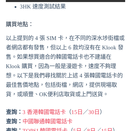
3HK 速度測試結果
購買地點：
以上提到的 4 張 SIM 卡，在不同的深水埗街檔或
者網店都有發售，但以上 6 款均沒有在 Klook 發
售。如果想買適合的韓國電話卡也不建議在
Klook 購買，因為一般是漫遊卡，速度不夠理
想。以下是我們尋找關於上述 4 張韓國電話卡的
最佳售價地點，包括街檔，網店，提供現場取
貨，或順豐、OK便利店取貨或上門送貨。
查詢：
3 香港韓國電話卡
（
15日
／
30日
）
查詢：
中國聯通韓國電話卡
查詢：
TOPSI 韓國電話卡
（
5日
／
8日
／
15日
）