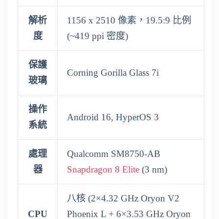
解析
1156 x 2510 像素，19.5:9 比例
度
(~419 ppi 密度)
保護
Corning Gorilla Glass 7i
玻璃
操作
Android 16, HyperOS 3
系統
處理
Qualcomm SM8750-AB
器
Snapdragon 8 Elite
(3 nm)
八核 (2×4.32 GHz Oryon V2
CPU
Phoenix L + 6×3.53 GHz Oryon