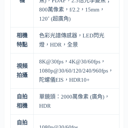
機
焦)，PDAF，2.5倍光學變焦；
800萬像素，f/2.2，15mm，
120˚ (超廣角)
相機
色彩光譜傳感器，LED閃光
特點
燈，HDR，全景
8K@30fps，4K@30/60fps，
視頻
1080p@30/60/120/240/960fps，
拍攝
陀螺儀EIS，HDR10+
自拍
單鏡頭：2000萬像素 (廣角)，
相機
HDR
自拍
1080p@30/60fps