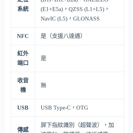
系統
(E1+E5a)，QZSS (L1+L5)，
NavIC (L5)，GLONASS
NFC
是（支援八達通）
紅外
是
端口
收音
無
機
USB
USB Type-C，OTG
屏下指紋識別（超聲波），加
傳感