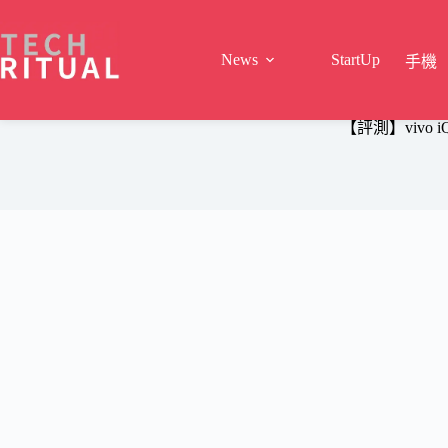
Skip
to
content
News
StartUp
手機
【評測】vivo