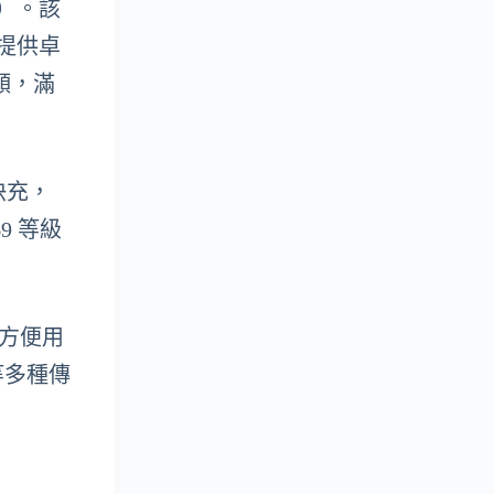
圈）。該
，提供卓
視頻，滿
線快充，
9 等級
能，方便用
等多種傳