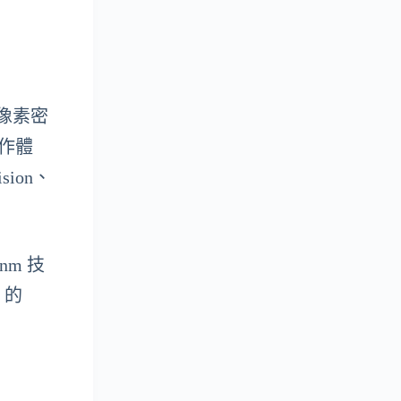
 的像素密
操作體
sion、
 nm 技
 的