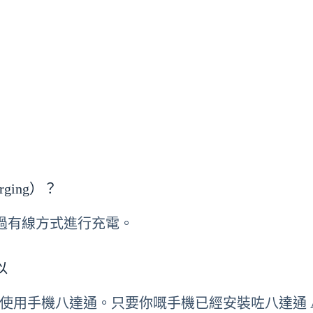
rging）？
要透過有線方式進行充電。
以
原則上可以使用手機八達通。只要你嘅手機已經安裝咗八達通 