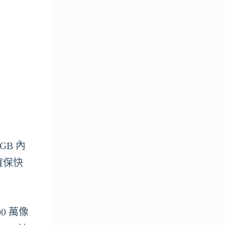
GB 內
，確保快
0 萬像