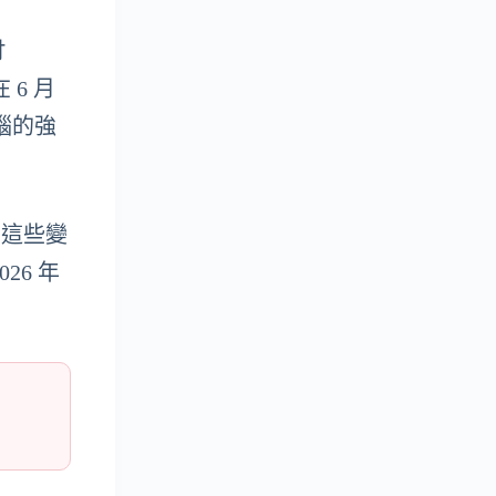
吋
 6 月
腦的強
。這些變
6 年