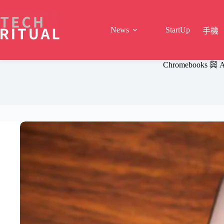
Skip
to
content
News
StartUp
手機
Chromebooks