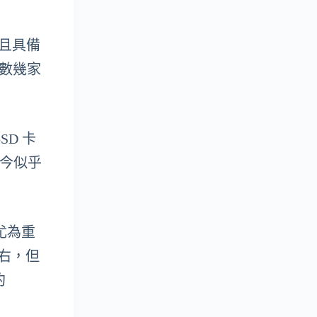
，並且具備
少數幾家
。
SD 卡
至今似乎
尤為重
)左右，但
約