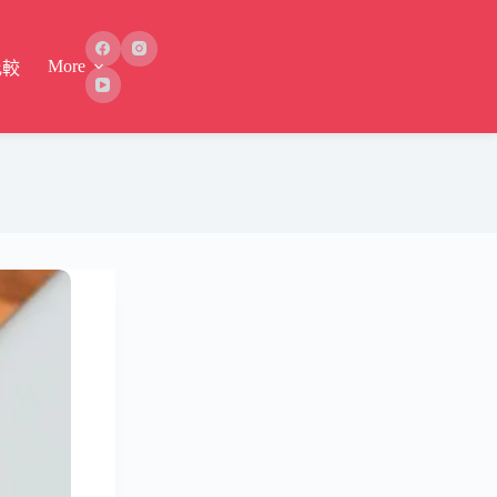
More
比較