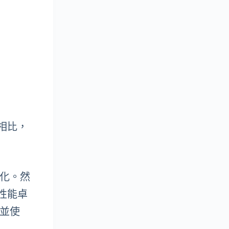
年相比，
變化。然
品，性能卓
，並使