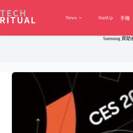
Skip
to
content
News
StartUp
手機
Samsung 資