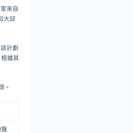
4 家來自
g 和大邱
省。該計劃
、根據其
紀錄。
的聲