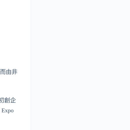
化，而由非
批初創企
xpo