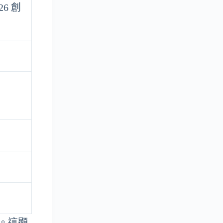
6 創
新獎。這顯