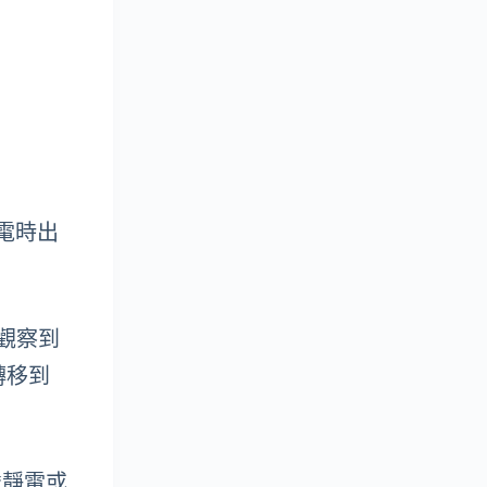
充電時出
e 觀察到
轉移到
現“靜電或