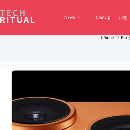
Skip
to
content
News
StartUp
手機
iPhone 1