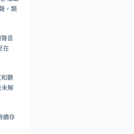
噪聲，類
何聲音
至在
（和聽
並未解
持續存