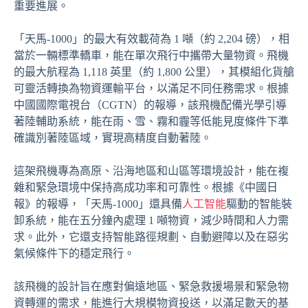
重要進展。
「天馬-1000」的最大有效載荷為 1 噸（約 2,204 磅），相
當於一輛標準轎車，能在單次飛行中攜帶大量物資。飛機
的最大航程為 1,118 英里（約 1,800 公里），其模組化貨艙
可靈活轉換為物資運輸平台，以滿足不同任務需求。根據
中國國際電視台（CGTN）的報導，該飛機配備光學引導
著陸輔助系統，能在雨、雪、霧和霾等低能見度條件下準
確識別著陸區域，實現高精度自動著陸。
這架飛機專為高原、沿海地區和山區等環境設計，能在複
雜和緊急環境中保持高成功率和可靠性。根據《中國日
報》的報導，「天馬-1000」還具備
人工智能
驅動的智能裝
卸系統，能在五分鐘內處理 1 噸物資，減少時間和人力需
求。此外，它還支持智能路徑規劃、自動避障以及在惡劣
氣候條件下的穩定飛行。
該飛機的設計旨在應對偏遠地區、緊急救援場景和緊急物
資轉運的需求，能進行大規模物資投送，以滿足數天的基