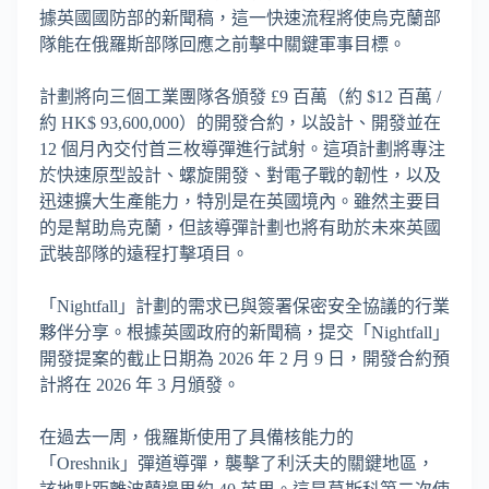
據英國國防部的新聞稿，這一快速流程將使烏克蘭部
隊能在俄羅斯部隊回應之前擊中關鍵軍事目標。
計劃將向三個工業團隊各頒發 £9 百萬（約 $12 百萬 /
約 HK$ 93,600,000）的開發合約，以設計、開發並在
12 個月內交付首三枚導彈進行試射。這項計劃將專注
於快速原型設計、螺旋開發、對電子戰的韌性，以及
迅速擴大生產能力，特別是在英國境內。雖然主要目
的是幫助烏克蘭，但該導彈計劃也將有助於未來英國
武裝部隊的遠程打擊項目。
「Nightfall」計劃的需求已與簽署保密安全協議的行業
夥伴分享。根據英國政府的新聞稿，提交「Nightfall」
開發提案的截止日期為 2026 年 2 月 9 日，開發合約預
計將在 2026 年 3 月頒發。
在過去一周，俄羅斯使用了具備核能力的
「Oreshnik」彈道導彈，襲擊了利沃夫的關鍵地區，