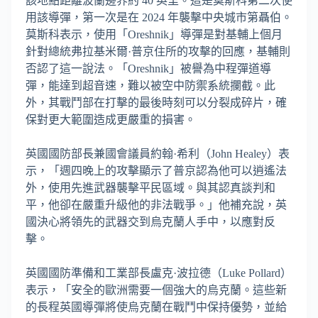
該地點距離波蘭邊界約 40 英里。這是莫斯科第二次使
用該導彈，第一次是在 2024 年襲擊中央城市第聶伯。
莫斯科表示，使用「Oreshnik」導彈是對基輔上個月
針對總統弗拉基米爾·普京住所的攻擊的回應，基輔則
否認了這一說法。「Oreshnik」被譽為中程彈道導
彈，能達到超音速，難以被空中防禦系統攔截。此
外，其戰鬥部在打擊的最後時刻可以分裂成碎片，確
保對更大範圍造成更嚴重的損害。
英國國防部長兼國會議員約翰·希利（John Healey）表
示，「週四晚上的攻擊顯示了普京認為他可以逍遙法
外，使用先進武器襲擊平民區域。與其認真談判和
平，他卻在嚴重升級他的非法戰爭。」他補充說，英
國決心將領先的武器交到烏克蘭人手中，以應對反
擊。
英國國防準備和工業部長盧克·波拉德（Luke Pollard）
表示，「安全的歐洲需要一個強大的烏克蘭。這些新
的長程英國導彈將使烏克蘭在戰鬥中保持優勢，並給