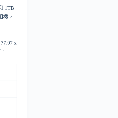
 1TB
焦相機，
.07 x
面。