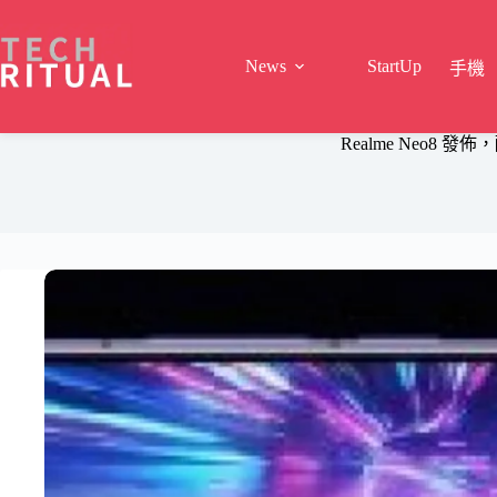
Skip
to
content
News
StartUp
手機
Realme Neo8 發佈