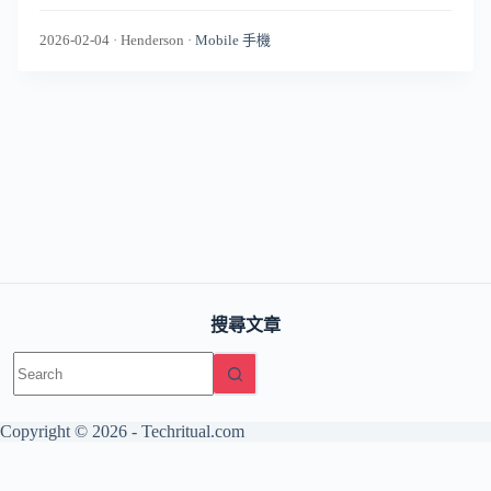
2026-02-04
·
Henderson
·
Mobile 手機
搜尋文章
No
results
Copyright © 2026 -
Techritual.com
友情網站：
日本語版 / TechNippon
The Base Principle（AI・工