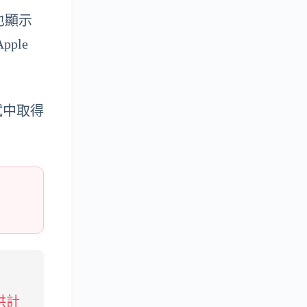
 也顯示
ple
測試中取得
月供計