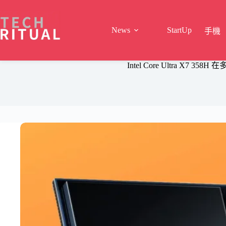
Skip
to
content
News
StartUp
手機
Intel Core Ultra X7 