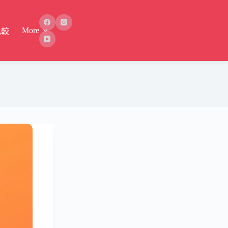
More
比較