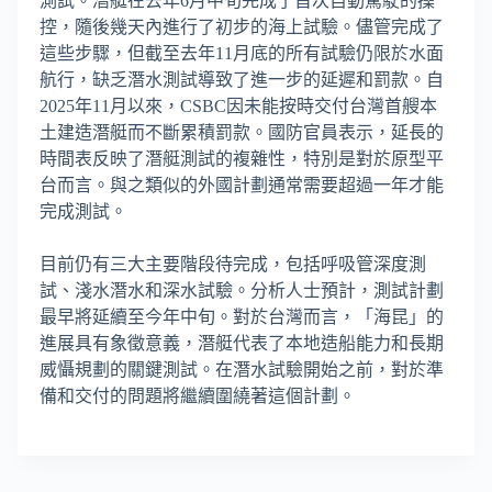
測試。潛艇在去年6月中旬完成了首次自動駕駛的操
控，隨後幾天內進行了初步的海上試驗。儘管完成了
這些步驟，但截至去年11月底的所有試驗仍限於水面
航行，缺乏潛水測試導致了進一步的延遲和罰款。自
2025年11月以來，CSBC因未能按時交付台灣首艘本
土建造潛艇而不斷累積罰款。國防官員表示，延長的
時間表反映了潛艇測試的複雜性，特別是對於原型平
台而言。與之類似的外國計劃通常需要超過一年才能
完成測試。
目前仍有三大主要階段待完成，包括呼吸管深度測
試、淺水潛水和深水試驗。分析人士預計，測試計劃
最早將延續至今年中旬。對於台灣而言，「海昆」的
進展具有象徵意義，潛艇代表了本地造船能力和長期
威懾規劃的關鍵測試。在潛水試驗開始之前，對於準
備和交付的問題將繼續圍繞著這個計劃。