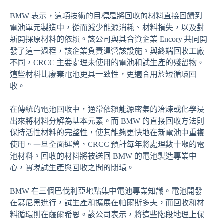
BMW 表示，這項技術的目標是將回收的材料直接回饋到
電池單元製造中，從而減少能源消耗、材料損失，以及對
新開採原材料的依賴。該公司與其合資企業 Encory 共同開
發了這一過程，該企業負責運營該設施。與終端回收工廠
不同，CRCC 主要處理未使用的電池和試生產的殘留物。
這些材料比廢棄電池更具一致性，更適合用於短循環回
收。
在傳統的電池回收中，通常依賴能源密集的冶煉或化學浸
出來將材料分解為基本元素。而 BMW 的直接回收方法則
保持活性材料的完整性，使其能夠更快地在新電池中重複
使用。一旦全面運營，CRCC 預計每年將處理數十噸的電
池材料。回收的材料將被送回 BMW 的電池製造專業中
心，實現試生產與回收之間的閉環。
BMW 在三個巴伐利亞地點集中電池專業知識。電池開發
在慕尼黑進行，試生產和擴展在帕爾斯多夫，而回收和材
料循環則在薩爾希恩。該公司表示，將這些階段地理上保