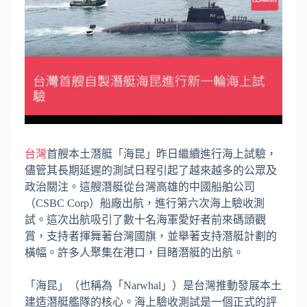
台灣
首艘本土潛艇「海昆」昨日繼續進行海上試驗，
儘管其長期延遲的測試日程引起了越來越多的公眾及
政治關注。這艘潛艇從台灣高雄的中國船舶公司
（CSBC Corp）船廠出航，進行第六次海上驗收測
試。這次出航吸引了數十名海軍愛好者前來碼頭觀
賞，支持者揮舞著台灣國旗，並舉著支持潛艇計劃的
橫幅。許多人聚集在港口，目睹潛艇的出航。
「海昆」（也稱為「Narwhal」）是台灣推動發展本土
建造潛艇艦隊的核心。海上驗收測試是一個正式的評