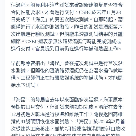
估過程，船員利用這些測試來確認新建船隻是否符合
合同性能要求，才會進行交付。CSBC於去年11月28
日完成了「海昆」的第五次驗收測試。自那時起，潛
艇僅進行了水面的測試階段。昨日的測試是潛艇第六
次出航進行驗收測試，但船廠未透露測試結果的具體
細節。CSBC還表示無法確認潛艇何時能完成測試或
進行交付，官員提到目前仍在進行準備和驗證工作。
早前報導曾指出「海昆」會在這次測試中進行首次潛
水測試，但隨後的澄清確認潛艇仍在為潛水操作做準
備。工程師們正在持續驗證系統的準備狀態，才能開
始水下測試。
「海昆」的發展自去年以來面臨多次延遲。海軍原本
預期於11月交付，但測試未能如期完成。潛艇在去年
12月初進入乾塭進行校準和維護工作，隨後返回高雄
港的91號碼頭恢復水面試驗。「海昆」於2024年2月首
次從建造工廠移出，並於7月抵達高雄港開始港口驗收