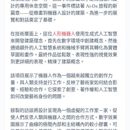
計的專用休息空間。這一事件標誌著 Ai-Da 旅程的新
篇章——從繪畫到機器人設計的建築，為進一步的展
覽和對話奠定了基礎。
在技術層面上，這位
人形機器人
使用生成式人工智慧
來開發建築理念，首先在數字環境中創建概念，然後
通過額外的人工智慧系統和機械手臂將其轉化為實體
草圖和畫作。最終作品從鬆散、表現性強的視覺效果
到更詳細的表現，精煉了建築概念。
該項目展示了機器人作為一個越來越獨立的創作力
量，與人類支持並行工作，反映了藝術家如何結合影
響、經驗和合作。它探索了創意、著作權和人工智慧
如何改變藝術身份的問題。
錄製的訪談將設計呈現為一個虛擬的工作室－家，促
使人們反思人類與機器人之間的合作方式。數字效果
圖展示了曲線的極簡內部和主結構內的較小膠囊，可