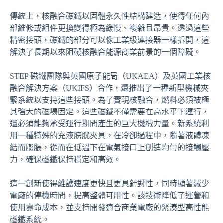
傳統上，核融合磁鐵以固體永久性結構建造，使得任何內
部維修或組件更換變得極為緩慢、複雜且昂貴。透過這些
精密接頭，磁鐵的部分可以像工業級連接器一樣拆開，這
解決了長期以來阻礙核融合能源商業前景的一個障礙。
STEP 磁鐵團隊與英國原子能局（UKAEA）及英國工業核
融合解決方案（UKIFS）合作，還推出了一種新型機械夾
緊系統以支持這些接頭。為了實現核融合，燃料必須被極
其強大的磁場固定。這些磁鐵不僅需要在高水平下運行，
還必須能夠承受運行期間產生的巨大機械力量。新系統利
用一種特殊的充液膀胱夾具，在冷卻過程中，隨著液體凍
結而膨脹，從而在低溫下在電氣接口上創造均勻的接觸壓
力，確保磁鐵保持穩定和高效。
這一創新使得維護速度更快且更具針對性，同時顯著減少
電廠的停機時間，提高整體可用性。該技術降低了運營和
使用壽命成本，並支持開發適合商業電廠的緊湊型高性能
磁鐵系統。