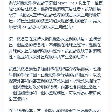
系統和機械手臂設計了這個 Space Pod，提出了一種模
組化的居住概念，能夠智能適應其居住者。該項目展
現了一種受太空時代設計啟發的復古未來主義膠囊房
屋，特徵是圓形的造型和超大舷窗樣式的窗戶，讓人
聯想到 20 世紀中葉的未來主義建築。
這一概念旨在支持人類與機器人之間的共居，並構想
出一個靈活的棲息地，不僅能在地球上運行，還能在
月球或火星等極端環境中運作。該設計反映了對適應
性、孤立和未來外星環境中共享生活的思考。
該建築概念通過多種藝術和技術媒介發展而成，包括
早期的手繪草圖、由機械手臂繪製的詳細畫作，以及
探索外部和內部空間的數字效果圖。視覺效果描繪了
一個緊湊但層次分明的結構，內部包含兩個生活區、
一個螺旋樓梯和一個小型服務區，可以作為小廚房或
浴室使用。
在主結構內部，有一個較小的膠囊似乎是為機器人設