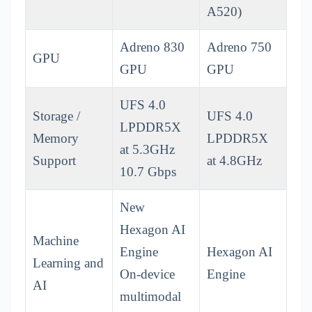
A520)
Adreno 830
Adreno 750
GPU
GPU
GPU
UFS 4.0
Storage /
UFS 4.0
LPDDR5X
Memory
LPDDR5X
at 5.3GHz
Support
at 4.8GHz
10.7 Gbps
New
Hexagon AI
Machine
Engine
Hexagon AI
Learning and
On-device
Engine
AI
multimodal