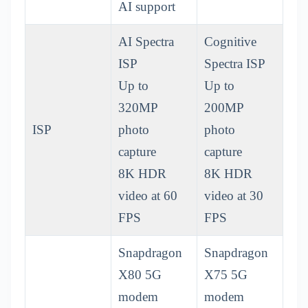
AI support
AI Spectra
Cognitive
ISP
Spectra ISP
Up to
Up to
320MP
200MP
ISP
photo
photo
capture
capture
8K HDR
8K HDR
video at 60
video at 30
FPS
FPS
Snapdragon
Snapdragon
X80 5G
X75 5G
modem
modem