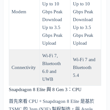
Up to 10
Up to 10
Modem
Gbps Peak
Gbps Peak
Download
Download
Up to 3.5
Up to 3.5
Gbps Peak
Gbps Peak
Upload
Upload
Wi-Fi 7,
Wi-Fi 7 and
Bluetooth
Connectivity
Bluetooth
6.0 and
5.4
UWB
Snapdragon 8 Elite 與 8 Gen 3：CPU
首先來看 CPU。Snapdragon 8 Elite 是基於
TSMC 的 3nm (N3E) 製程製造，與 Apple