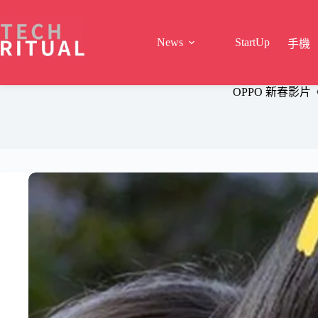
Skip
to
content
News
StartUp
手機
OPPO 新春影片《