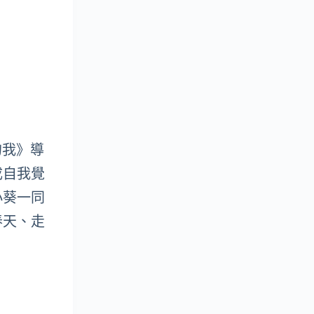
的我》導
成自我覺
小葵一同
春天、走