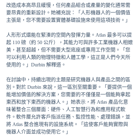
改造成本高昂且緩慢，任何產品組合或產量的變化通常需
要昂貴的重新設計。她補充說：「人形機器人的一個價值
主張是，您不需要設置實體基礎設施來使用這項技術。」
人形形式還能在緊湊的空間內發揮力量。Atlas 最多可以提
起 110 磅（約 50 公斤），其能力可與許多工業機器人相媲
美，甚至超越，但不需要大型底座或專用工作空間。「您
可以利用人類的物理特徵和人體工學，這正是人們今天所
使用的。」Durbin 解釋道。
在討論中，持續出現的主題是研究機器人與產品之間的區
別。對於 Durbin 來說，這一區別至關重要。「要提供一個
能增加價值的解決方案，您需要的不僅僅是一個能夠拿起
東西和放下東西的機器人。」她表示，將 Atlas 產品化意
味著整合三個層面：硬件、人工智慧行為和應用程式軟
件。軟件層允許客戶指派任務、監控性能、處理錯誤，並
將 Atlas 整合進現有的設施系統。「這使客戶能夠實際與
機器人介面並成功使用它。」