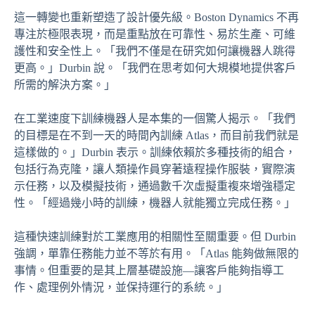
這一轉變也重新塑造了設計優先級。Boston Dynamics 不再
專注於極限表現，而是重點放在可靠性、易於生產、可維
護性和安全性上。「我們不僅是在研究如何讓機器人跳得
更高。」Durbin 說。「我們在思考如何大規模地提供客戶
所需的解決方案。」
在工業速度下訓練機器人是本集的一個驚人揭示。「我們
的目標是在不到一天的時間內訓練 Atlas，而目前我們就是
這樣做的。」Durbin 表示。訓練依賴於多種技術的組合，
包括行為克隆，讓人類操作員穿著遠程操作服裝，實際演
示任務，以及模擬技術，通過數千次虛擬重複來增強穩定
性。「經過幾小時的訓練，機器人就能獨立完成任務。」
這種快速訓練對於工業應用的相關性至關重要。但 Durbin
強調，單靠任務能力並不等於有用。「Atlas 能夠做無限的
事情。但重要的是其上層基礎設施—讓客戶能夠指導工
作、處理例外情況，並保持運行的系統。」