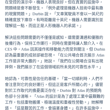
在受控的演示中，機器人表現良好。但在真實的設施中，
問題總是會不斷發生。「例外處理是機器人技術中最有趣
的現實問題。」Durbin 說。「叉車駕駛員不會以一英尺的
精確度放下庫存。有時距離是十英尺。機器人需要識別並
理解這一點，而這正是人形機器人的承諾。」
解決這些問題需要的不僅僅是感知，還需要溝通和優雅的
後備行為，保持工作運行，同時在需要時讓人類介入。在
CES 中，Atlas 因其操作和移動能力而受到關注，但 Durbin
認為最重要的成就卻被忽視。「在公共場合首次展示 Atlas
工作是非常大膽的。」她說。「我們在公開場合沒有出現
摔倒。我們展示了在這個領域前所未見的可靠性水平。」
她認為，可靠性是信任的基礎。「當一切順利時，人們不
會注意到它的良好運行，但這正是客戶所關心的。」儘管
對於工作取代的擔憂廣泛存在，Durbin 對 Atlas 的預期角
色卻十分清晰。「Atlas 的設計是為了處理工業中最艱難的
工作，包括重物搬運、極端溫度和重複性勞動。」她解釋
道。「這是艱苦的工作，會損害身體。」在許多設施中，