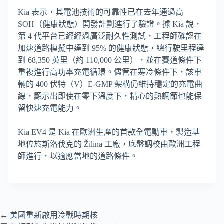
Kia 表示，其電池技術的可靠性已在去年通過高
SOH（健康狀態）開發計劃進行了驗證。據 Kia 說，
第 4 代平台已經經過廣泛耐久性測試，工程師確認在
加速道路模擬中達到 95% 的健康狀態，總行駛里程達
到 68,350 英里（約 110,000 公里），並在賽道條件下
重複進行高功率充電循環。儘管在寒冷條件下，該車
輛的 400 伏特（V）E-GMP 架構仍維持穩定的充電曲
線，顯示出即使在零下溫度下，精心的熱調節也能保
留快速充電能力。
Kia EV4 是 Kia 在歐洲生產的首款全電動車，製造基
地位於斯洛伐克的 Žilina 工廠，底盤調校由歐洲工程
師進行，以適應當地的道路條件。
←
美國重新啟用冷戰時期核