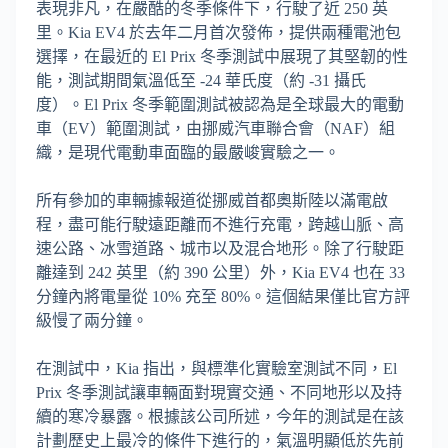
表現非凡，在嚴酷的冬季條件下，行駛了近 250 英
里。Kia EV4 於去年二月首次發佈，提供兩種電池包
選擇，在最近的 El Prix 冬季測試中展現了其堅韌的性
能，測試期間氣溫低至 -24 華氏度（約 -31 攝氏
度）。El Prix 冬季範圍測試被認為是全球最大的電動
車（EV）範圍測試，由挪威汽車聯合會（NAF）組
織，是現代電動車面臨的最嚴峻實驗之一。
所有參加的車輛據報道從挪威首都奧斯陸以滿電啟
程，盡可能行駛遠距離而不進行充電，跨越山脈、高
速公路、冰雪道路、城市以及混合地形。除了行駛距
離達到 242 英里（約 390 公里）外，Kia EV4 也在 33
分鐘內將電量從 10% 充至 80%。這個結果僅比官方評
級慢了兩分鐘。
在測試中，Kia 指出，與標準化實驗室測試不同，El
Prix 冬季測試讓車輛面對現實交通、不同地形以及持
續的寒冷暴露。根據該公司所述，今年的測試是在該
計劃歷史上最冷的條件下進行的，氣溫明顯低於先前