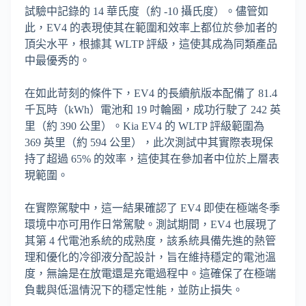
試驗中記錄的 14 華氏度（約 -10 攝氏度）。儘管如
此，EV4 的表現使其在範圍和效率上都位於參加者的
頂尖水平，根據其 WLTP 評級，這使其成為同類產品
中最優秀的。
在如此苛刻的條件下，EV4 的長續航版本配備了 81.4
千瓦時（kWh）電池和 19 吋輪圈，成功行駛了 242 英
里（約 390 公里）。Kia EV4 的 WLTP 評級範圍為
369 英里（約 594 公里），此次測試中其實際表現保
持了超過 65% 的效率，這使其在參加者中位於上層表
現範圍。
在實際駕駛中，這一結果確認了 EV4 即使在極端冬季
環境中亦可用作日常駕駛。測試期間，EV4 也展現了
其第 4 代電池系統的成熟度，該系統具備先進的熱管
理和優化的冷卻液分配設計，旨在維持穩定的電池溫
度，無論是在放電還是充電過程中。這確保了在極端
負載與低溫情況下的穩定性能，並防止損失。